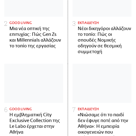
GOOD LIVING
ΕΚΠΑΙΔΕΥΣΗ
Μια νέα οπτική της
Νέοι δικηγόροι αλλάζουν
επιτυχίας: Πώς Gen Zs
το τοπίο: Πώς οι
και Millennials αλλάζουν
σπουδές Νομικής
το τοπίο της εργασίας
οδηγούν σε θεσμική
συμμετοχή
GOOD LIVING
ΕΚΠΑΙΔΕΥΣΗ
Η εμβληματική City
«Νιώσαμε ότι το παιδί
Exclusive Collection της
δεν έφυγε ποτέ από την
Le Labo έρχεται στην
Αθήνα»: Η εμπειρία
Αθήνα
οικογενειών που