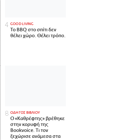
GOOD LIVING
Το BBQ στο σπίτι δεν
θέλει χώρο. Θέλει τρόπο.
ΟΔΗΓΟΣ ΒΙΒΛΙΟΥ
Ο «Καθρέφτης» βρέθηκε
στην κορυφή της
Bookvoice. Τι τον
ξεχώρισε ανάμεσα στα