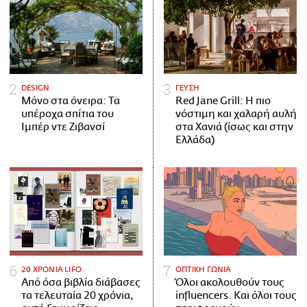
DESIGN
ΓΕΥΣΗ
Μόνο στα όνειρα: Τα
Red Jane Grill: Η πιο
υπέροχα σπίτια του
νόστιμη και χαλαρή αυλή
Ιμπέρ ντε Ζιβανσί
στα Χανιά (ίσως και στην
Ελλάδα)
20 ΧΡΟΝΙΑ LIFO
ΟΠΤΙΚΗ ΓΩΝΙΑ
Από όσα βιβλία διάβασες
Όλοι ακολουθούν τους
τα τελευταία 20 χρόνια,
influencers. Και όλοι τους