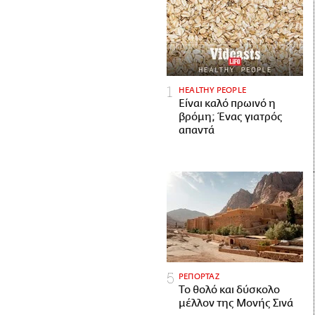
HEALTHY PEOPLE
Είναι καλό πρωινό η
βρόμη; Ένας γιατρός
απαντά
ΡΕΠΟΡΤΑΖ
Το θολό και δύσκολο
μέλλον της Μονής Σινά