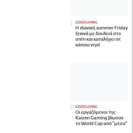
GOOD LIVING
Η ιδανική summer Friday
ξεκινά με δουλειά στο
σπίτι και καταλήγει σε
κάποιο νησί
GOOD LIVING
Οι εργαζόμενοι της
Kaizen Gaming βίωσαν
το World Cup από "μέσα"