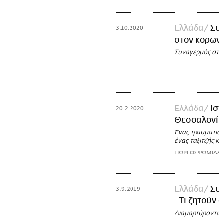
Ελλάδα
Σ
3.10.2020
στον κορων
Συναγερμός στ
Ελλάδα
Ισ
20.2.2020
Θεσσαλονί
Ένας τραυματιο
ένας ταξιτζής 
ΓΙΩΡΓΟΣ ΨΩΜΙΑ
Ελλάδα
Συ
3.9.2019
- Τι ζητού
Διαμαρτύροντα