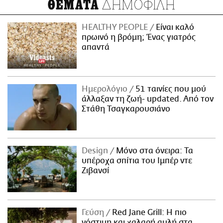
ΔΗΜΟΦΙΛΗ
ΘΕΜΑΤΑ
HEALTHY PEOPLE
Είναι καλό
πρωινό η βρόμη; Ένας γιατρός
απαντά
Ημερολόγιο
51 ταινίες που μού
άλλαξαν τη ζωή- updated. Aπό τον
Στάθη Τσαγκαρουσιάνο
Design
Μόνο στα όνειρα: Τα
υπέροχα σπίτια του Ιμπέρ ντε
Ζιβανσί
Γεύση
Red Jane Grill: Η πιο
νόστιμη και χαλαρή αυλή στα