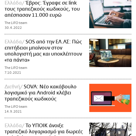
Ελλάδα
Έβρος: Έγραψε σε link
τους τραπεζικούς κωδικούς, του
απέσπασαν 11.000 ευρώ
The LiFO team
30.4.2022
Ελλάδα
SOS από την ΕΛ.ΑΣ: Πώς
επιτήδειοι μπαίνουν στον
υπολογιστή μας και υποκλέπτουν
«τα πάντα»
The LiFO team
7.10.2021
Διεθνή
SOVA: Νέο κακόβουλο
λογισμικό για Android κλέβει
τραπεζικούς κωδικούς
The LiFO team
14.9.2021
Ελλάδα
Το ΥΠΟΙΚ άνοιξε
τραπεζικό λογαριασμό για δωρεές