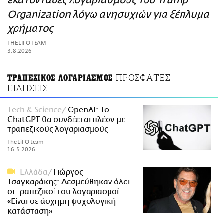
εκατοντάδες λογαριασμούς του Trump
ΑΜΠΑ
Organization λόγω ανησυχιών για ξέπλυμα
PRINT
χρήματος
THE LIFO TEAM
3.8.2026
ΠΡΟΣΦΑΤΕΣ
ΤΡΑΠΕΖΙΚΟΣ ΛΟΓΑΡΙΑΣΜΟΣ
ΕΙΔΗΣΕΙΣ
Τech & Science
OpenAI: Το
ChatGPT θα συνδέεται πλέον με
τραπεζικούς λογαριασμούς
The LiFO team
16.5.2026
Ελλάδα
Γιώργος
Τσαγκαράκης: Δεσμεύθηκαν όλοι
οι τραπεζικοί του λογαριασμοί -
«Είναι σε άσχημη ψυχολογική
κατάσταση»