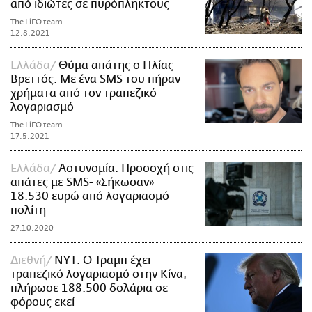
από ιδιώτες σε πυρόπληκτους
The LiFO team
12.8.2021
Ελλάδα
Θύμα απάτης ο Ηλίας
Βρεττός: Με ένα SMS του πήραν
χρήματα από τον τραπεζικό
λογαριασμό
The LiFO team
17.5.2021
Ελλάδα
Αστυνομία: Προσοχή στις
απάτες με SMS- «Σήκωσαν»
18.530 ευρώ από λογαριασμό
πολίτη
27.10.2020
Διεθνή
ΝΥΤ: Ο Τραμπ έχει
τραπεζικό λογαριασμό στην Κίνα,
πλήρωσε 188.500 δολάρια σε
φόρους εκεί