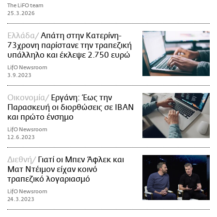
The LiFO team
25.3.2026
Ελλάδα
Απάτη στην Κατερίνη-
73χρονη παρίστανε την τραπεζική
υπάλληλο και έκλεψε 2.750 ευρώ
LifO Newsroom
3.9.2023
Οικονομία
Εργάνη: Έως την
Παρασκευή οι διορθώσεις σε IBAN
και πρώτο ένσημο
LifO Newsroom
12.6.2023
Διεθνή
Γιατί οι Μπεν Άφλεκ και
Ματ Ντέιμον είχαν κοινό
τραπεζικό λογαριασμό
LifO Newsroom
24.3.2023