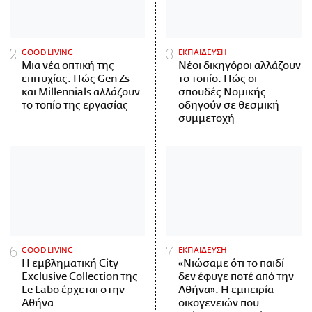
GOOD LIVING
ΕΚΠΑΙΔΕΥΣΗ
Μια νέα οπτική της
Νέοι δικηγόροι αλλάζουν
επιτυχίας: Πώς Gen Zs
το τοπίο: Πώς οι
και Millennials αλλάζουν
σπουδές Νομικής
το τοπίο της εργασίας
οδηγούν σε θεσμική
συμμετοχή
GOOD LIVING
ΕΚΠΑΙΔΕΥΣΗ
Η εμβληματική City
«Νιώσαμε ότι το παιδί
Exclusive Collection της
δεν έφυγε ποτέ από την
Le Labo έρχεται στην
Αθήνα»: Η εμπειρία
Αθήνα
οικογενειών που