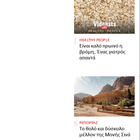
HEALTHY PEOPLE
Είναι καλό πρωινό η
βρόμη; Ένας γιατρός
απαντά
ΡΕΠΟΡΤΑΖ
Το θολό και δύσκολο
μέλλον της Μονής Σινά