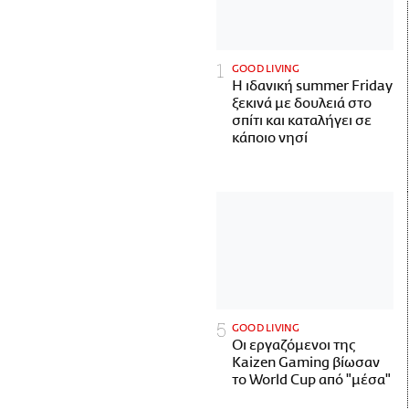
GOOD LIVING
Η ιδανική summer Friday
ξεκινά με δουλειά στο
σπίτι και καταλήγει σε
κάποιο νησί
GOOD LIVING
Οι εργαζόμενοι της
Kaizen Gaming βίωσαν
το World Cup από "μέσα"