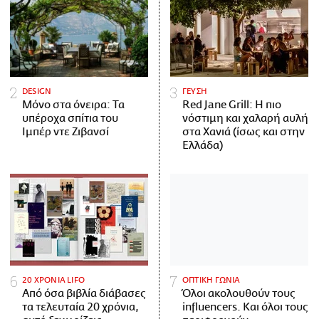
DESIGN
ΓΕΥΣΗ
Μόνο στα όνειρα: Τα
Red Jane Grill: Η πιο
υπέροχα σπίτια του
νόστιμη και χαλαρή αυλή
Ιμπέρ ντε Ζιβανσί
στα Χανιά (ίσως και στην
Ελλάδα)
20 ΧΡΟΝΙΑ LIFO
ΟΠΤΙΚΗ ΓΩΝΙΑ
Από όσα βιβλία διάβασες
Όλοι ακολουθούν τους
τα τελευταία 20 χρόνια,
influencers. Και όλοι τους