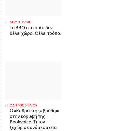
GOOD LIVING
Το BBQ στο σπίτι δεν
θέλει χώρο. Θέλει τρόπο.
ΟΔΗΓΟΣ ΒΙΒΛΙΟΥ
Ο «Καθρέφτης» βρέθηκε
στην κορυφή της
Bookvoice. Τι τον
ξεχώρισε ανάμεσα στα