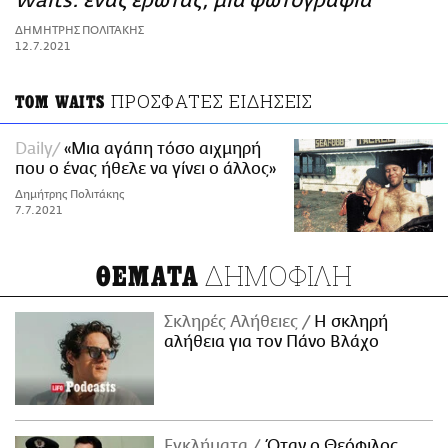
Waits: ένας έρωτας, μια φωτογραφία
ΑΜΠΑ
ΔΗΜΗΤΡΗΣ ΠΟΛΙΤΑΚΗΣ
PRINT
12.7.2021
ΠΡΟΣΦΑΤΕΣ ΕΙΔΗΣΕΙΣ
TOM WAITS
Daily
«Μια αγάπη τόσο αιχμηρή
που ο ένας ήθελε να γίνει ο άλλος»
Δημήτρης Πολιτάκης
7.7.2021
ΔΗΜΟΦΙΛΗ
ΘΕΜΑΤΑ
Σκληρές Αλήθειες
H σκληρή
αλήθεια για τον Πάνο Βλάχο
Εγκλήματα
Όταν ο Θεόφιλος