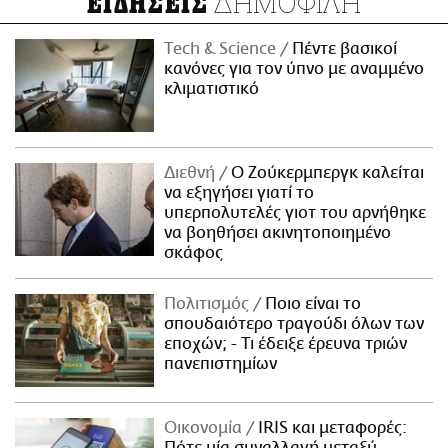
ΔΗΜΟΦΙΛΗ
ΕΙΔΗΣΕΙΣ
Τech & Science
Πέντε βασικοί
κανόνες για τον ύπνο με αναμμένο
κλιματιστικό
Διεθνή
Ο Ζούκερμπεργκ καλείται
να εξηγήσει γιατί το
υπερπολυτελές γιοτ του αρνήθηκε
να βοηθήσει ακινητοποιημένο
σκάφος
Πολιτισμός
Ποιο είναι το
σπουδαιότερο τραγούδι όλων των
εποχών; - Τι έδειξε έρευνα τριών
πανεπιστημίων
Οικονομία
IRIS και μεταφορές:
Πότε μία συναλλαγή μεταξύ