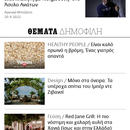
Άσυλο Ανιάτων
Αργυρώ Μποζώνη
20.9.2022
ΔΗΜΟΦΙΛΗ
ΘΕΜΑΤΑ
HEALTHY PEOPLE
Είναι καλό
πρωινό η βρόμη; Ένας γιατρός
απαντά
Design
Μόνο στα όνειρα: Τα
υπέροχα σπίτια του Ιμπέρ ντε
Ζιβανσί
Γεύση
Red Jane Grill: Η πιο
νόστιμη και χαλαρή αυλή στα
Χανιά (ίσως και στην Ελλάδα)