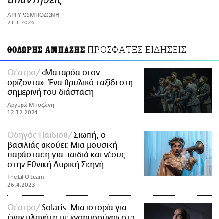
απαντήσεις
ΑΜΠΑ
ΑΡΓΥΡΩ ΜΠΟΖΩΝΗ
PRINT
21.1.2026
ΠΡΟΣΦΑΤΕΣ ΕΙΔΗΣΕΙΣ
ΘΟΔΩΡΗΣ ΑΜΠΑΖΗΣ
Θέατρο
«Ματαρόα στον
ορίζοντα»: Ένα θρυλικό ταξίδι στη
σημερινή του διάσταση
Αργυρώ Μποζώνη
12.12.2024
Οδηγός Παιδιού
Σιωπή, ο
βασιλιάς ακούει: Μια μουσική
παράσταση για παιδιά και νέους
στην Εθνική Λυρική Σκηνή
The LiFO team
26.4.2023
Θέατρο
Solaris: Μια ιστορία για
έναν πλανήτη με «νοημοσύνη» στο