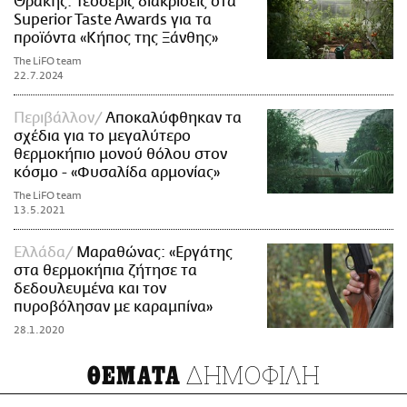
Θράκης: Τέσσερις διακρίσεις στα
Superior Taste Awards για τα
προϊόντα «Κήπος της Ξάνθης»
The LiFO team
22.7.2024
Περιβάλλον
Αποκαλύφθηκαν τα
σχέδια για το μεγαλύτερο
θερμοκήπιο μονού θόλου στον
κόσμο - «Φυσαλίδα αρμονίας»
The LiFO team
13.5.2021
Ελλάδα
Μαραθώνας: «Εργάτης
στα θερμοκήπια ζήτησε τα
δεδουλευμένα και τον
πυροβόλησαν με καραμπίνα»
28.1.2020
ΔΗΜΟΦΙΛΗ
ΘΕΜΑΤΑ