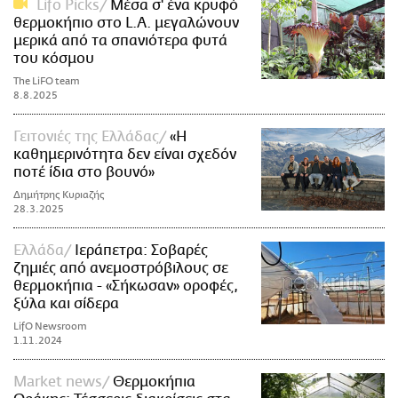
Lifo Picks
Μέσα σ' ένα κρυφό
θερμοκήπιο στο L.A. μεγαλώνουν
μερικά από τα σπανιότερα φυτά
του κόσμου
The LiFO team
8.8.2025
Γειτονιές της Ελλάδας
«Η
καθημερινότητα δεν είναι σχεδόν
ποτέ ίδια στο βουνό»
Δημήτρης Κυριαζής
28.3.2025
Ελλάδα
Ιεράπετρα: Σοβαρές
ζημιές από ανεμοστρόβιλους σε
θερμοκήπια - «Σήκωσαν» οροφές,
ξύλα και σίδερα
LifO Newsroom
1.11.2024
Market news
Θερμοκήπια