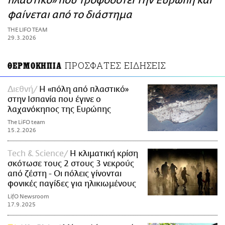
πλαστικό» που τροφοδοτεί την Ευρώπη και
ΑΜΠΑ
φαίνεται από το διάστημα
PRINT
THE LIFO TEAM
29.3.2026
ΠΡΟΣΦΑΤΕΣ ΕΙΔΗΣΕΙΣ
ΘΕΡΜΟΚΗΠΙΑ
Διεθνή
Η «πόλη από πλαστικό»
στην Ισπανία που έγινε ο
λαχανόκηπος της Ευρώπης
The LiFO team
15.2.2026
Τech & Science
Η κλιματική κρίση
σκότωσε τους 2 στους 3 νεκρούς
από ζέστη - Οι πόλεις γίνονται
φονικές παγίδες για ηλικιωμένους
LifO Newsroom
17.9.2025