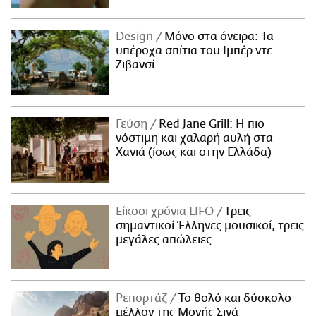
Design
Μόνο στα όνειρα: Τα
υπέροχα σπίτια του Ιμπέρ ντε
Ζιβανσί
Γεύση
Red Jane Grill: Η πιο
νόστιμη και χαλαρή αυλή στα
Χανιά (ίσως και στην Ελλάδα)
Είκοσι χρόνια LIFO
Tρεις
σημαντικοί Έλληνες μουσικοί, τρεις
μεγάλες απώλειες
Ρεπορτάζ
Το θολό και δύσκολο
μέλλον της Μονής Σινά