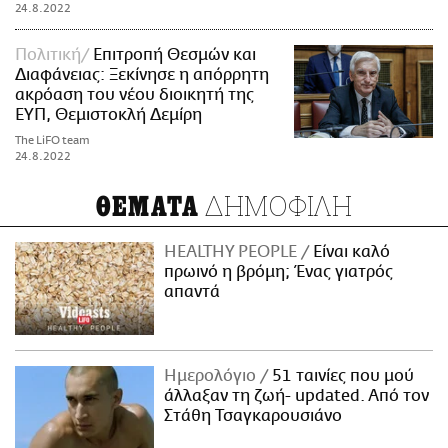
24.8.2022
Πολιτική
Επιτροπή Θεσμών και
Διαφάνειας: Ξεκίνησε η απόρρητη
ακρόαση του νέου διοικητή της
ΕΥΠ, Θεμιστοκλή Δεμίρη
The LiFO team
24.8.2022
ΔΗΜΟΦΙΛΗ
ΘΕΜΑΤΑ
HEALTHY PEOPLE
Είναι καλό
πρωινό η βρόμη; Ένας γιατρός
απαντά
Ημερολόγιο
51 ταινίες που μού
άλλαξαν τη ζωή- updated. Aπό τον
Στάθη Τσαγκαρουσιάνο