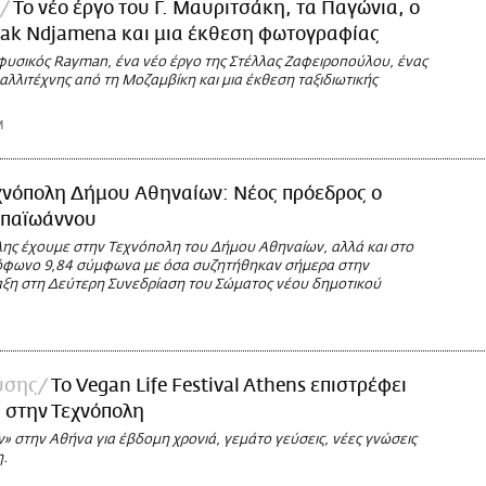
Το νέο έργο του Γ. Μαυριτσάκη, τα Παγώνια, ο
Pak Ndjamena και μια έκθεση φωτογραφίας
φυσικός Rayman, ένα νέο έργο της Στέλλας Ζαφειροπούλου, ένας
αλλιτέχνης από τη Μοζαμβίκη και μια έκθεση ταξιδιωτικής
M
χνόπολη Δήμου Αθηναίων: Νέος πρόεδρος ο
παϊωάννου
ης έχουμε στην Τεχνόπολη του Δήμου Αθηναίων, αλλά και στο
όφωνο 9,84 σύμφωνα με όσα συζητήθηκαν σήμερα στην
αξη στη Δεύτερη Συνεδρίαση του Σώματος νέου δημοτικού
ύσης
Το Vegan Life Festival Athens επιστρέφει
3 στην Τεχνόπολη
ν» στην Αθήνα για έβδομη χρονιά, γεμάτο γεύσεις, νέες γνώσεις
η.