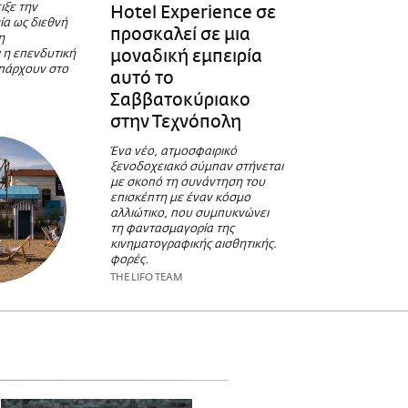
ιξε την
Hotel Experience σε
ία ως διεθνή
προσκαλεί σε μια
η
μοναδική εμπειρία
ι η επενδυτική
πάρχουν στο
αυτό το
Σαββατοκύριακο
στην Τεχνόπολη
Ένα νέο, ατμοσφαιρικό
ξενοδοχειακό σύμπαν στήνεται
με σκοπό τη συνάντηση του
επισκέπτη με έναν κόσμο
αλλιώτικο, που συμπυκνώνει
τη φαντασμαγορία της
κινηματογραφικής αισθητικής.
φορές.
THE LIFO TEAM