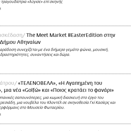
 τραγουδίστρια «λύγισε» επί σκηνής
M
ασκέδαση
The Meet Market #EasterEdition στην
 Δήμου Αθηναίων
αράδοση συνεχίζεται με ένα διήμερο γεμάτο ψώνια, μουσική,
δραστηριότητες, συναντήσεις και δώρα.
άτρου
«ΤΕΛΕΝΟΒΕΛΑ», «Η Αγαπημένη του
», μια νέα «Golfώ» και «Ποιος κρατάει το φανάρι»
σπανικές σαπουνόπερες, μια κωμική διασκευή στο έργο του
εσιάδη, μια νουβέλα του Κλοντέλ σε σκηνοθεσία Γκί Κασίερς και
περφόρμανς στο Μουσείο Φωταερίου.
M