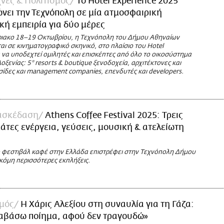
νες & Πολιτισμός
To Hotel Experience 2025
ει την Τεχνόπολη σε μία ατμοσφαιρική
κή εμπειρία για δύο μέρες
ιακο 18–19 Οκτωβρίου, η Τεχνόπολη του Δήμου Αθηναίων
ι σε κινηματογραφικό σκηνικό, στο πλαίσιο του Hotel
α να υποδεχτεί ομιλητές και επισκέπτες από όλο το οικοσύστημα
οξενίας: 5* resorts & boutique ξενοδοχεία, αρχιτέκτονες και
σίδες και management companies, επενδυτές και developers.
ασκέδαση
Athens Coffee Festival 2025: Τρεις
άτες ενέργεια, γεύσεις, μουσική & ατελείωτη
 φεστιβάλ καφέ στην Ελλάδα επιστρέφει στην Τεχνόπολη Δήμου
κόμη περισσότερες εκπλήξεις.
σμός
Η Χάρις Αλεξίου στη συναυλία για τη Γάζα:
ιαβάσω ποίημα, αφού δεν τραγουδώ»