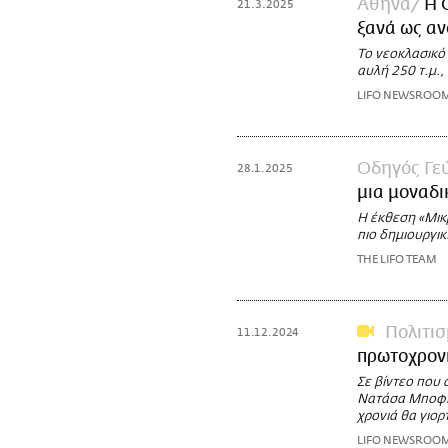
Αθήνα
Η 
21.3.2025
ξανά ως αν
Το νεοκλασικό 
αυλή 250 τ.μ.,
LIFO NEWSROO
Οδηγός Γε
28.1.2025
μια μοναδι
Η έκθεση «Μικ
πιο δημιουργικ
THE LIFO TEAM
Πολιτι
11.12.2024
πρωτοχρον
Σε βίντεο που
Νατάσα Μποφίλ
χρονιά θα γιο
LIFO NEWSROO