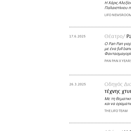
Η Χάρις Αλεξίο
Παλαιστίνιου 
LIFO NEWSROO
Θέατρο
P
17.6.2025
O Pan Pan γιορ
με ένα full ba
Φαντασμαγορία
PAN PAN X YEAR
Οδηγός Δι
26.3.2025
τέχνης χτυ
Με τη θεματικ
και να οραματι
THE LIFO TEAM