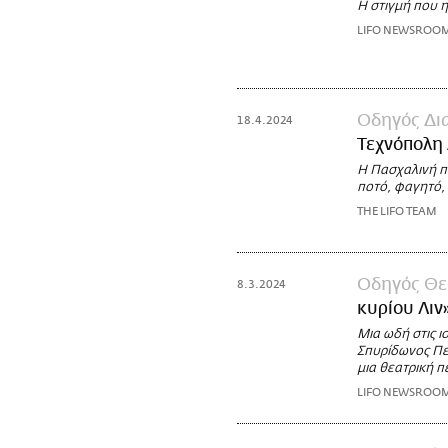
Η στιγμή που η
LIFO NEWSROO
Οδηγός Δι
18.4.2024
Τεχνόπολη
Η Πασχαλινή π
ποτό, φαγητό, 
THE LIFO TEAM
Οδηγός Θε
8.3.2024
κυρίου Λιν
Μια ωδή στις ι
Σπυρίδωνος Περ
μια θεατρική 
LIFO NEWSROO