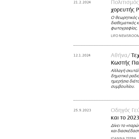
Πολιτισμός
21.2.2024
χορευτής 
Ο θεωρητικός 
διαθεματικός κ
φωτογραφίας.
LIFO NEWSROO
Αθήνα
Τε
12.1.2024
Κωστής Πα
Αλλαγή σκυτάλ
δημοτικό ραδι
ημερήσια διάτ
συμβουλίου.
Οδηγός Γε
25.9.2023
και το 202
Δίνει το «παρώ
και διασκέδασ
ΙΩΑΝΝΑ ΖΕΡΒΑ