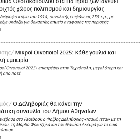
Οικία Θεοτοκοπούλου στα Πατήσια ζωντανεύει
οιχτός χώρος πολιτισμού και δημιουργίας
διώροφο κτίριο του 1914, συνολικής επιφάνειας 255 τ.μ., με
 είχε υπάρξει για δεκαετίες σημείο αναφοράς της περιοχής
M
ύσης
Μικροί Οινοποιοί 2025: Κάθε γουλιά και
κή εμπειρία
ροί Οινοποιοί 2025» επιστρέφει στην Τεχνόπολη, μεγαλύτερη και
ή από ποτέ.
σμός
Ο Δεληβοριάς θα κάνει την
ιάτικη συναυλία του Δήμου Αθηναίων
 ανέβασε στο Facebook ο Φοίβος Δεληβοριάς «τσακώνεται» με τη
ιου, τη Μάρθα Φριντζήλα και τον Θανάση Αλευρά για το ποια
ρτάσουν
M