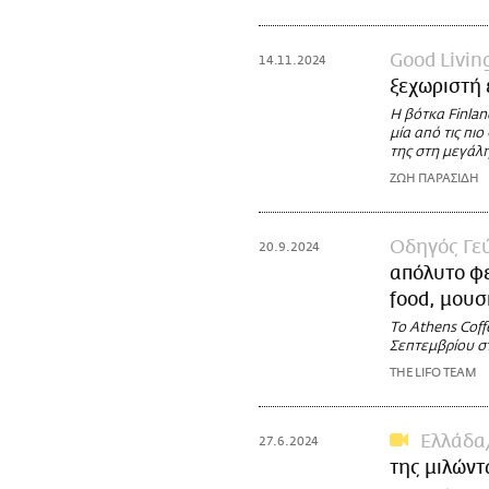
Good Livin
14.11.2024
ξεχωριστή 
Η βότκα Finlan
μία από τις πι
της στη μεγάλη
ΖΩΗ ΠΑΡΑΣΙΔΗ
Οδηγός Γε
20.9.2024
απόλυτο φε
food, μουσ
Το Athens Coff
Σεπτεμβρίου σ
THE LIFO TEAM
Ελλάδα
27.6.2024
της μιλώντ