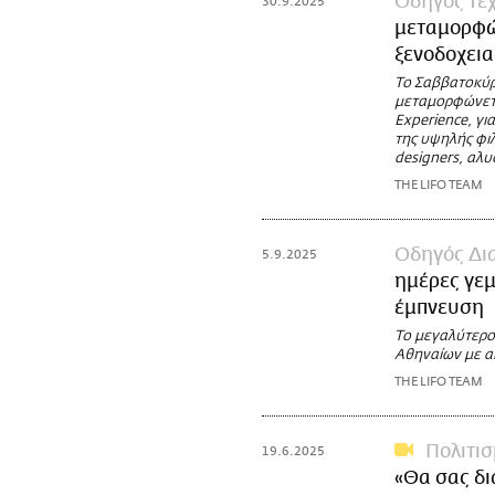
Οδηγός Τέχ
30.9.2025
μεταμορφών
ξενοδοχεια
Το Σαββατοκύρ
μεταμορφώνετα
Experience, γι
της υψηλής φιλ
designers, αλυ
THE LIFO TEAM
Οδηγός Δι
5.9.2025
ημέρες γεμ
έμπνευση
Το μεγαλύτερο
Αθηναίων με α
THE LIFO TEAM
Πολιτι
19.6.2025
«Θα σας δ