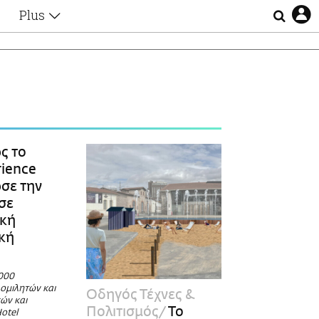
Plus
Θέματα
Συνεντεύξεις
Videos
τα
Αφιερώματα
Ζώδια
Εξομολογήσεις
Blogs
η
ς το
Οι Αθηναίοι
rience
Απώλειες
σε την
Lgbtqi+
σε
Επιλογές
ική
κή
000
ομιλητών και
Οδηγός Τέχνες &
κών και
Πολιτισμός
Το
otel