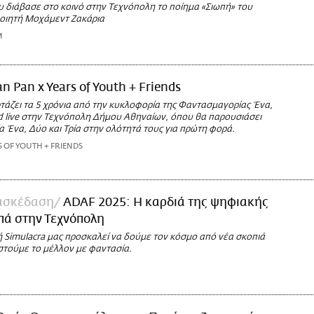
υ διάβασε στο κοινό στην Τεχνόπολη το ποίημα «Σιωπή» του
ποιητή Μοχάμεντ Ζακάρια
M
an Pan x Years of Youth + Friends
τάζει τα 5 χρόνια από την κυκλοφορία της Φαντασμαγορίας Ένα,
nd live στην Τεχνόπολη Δήμου Αθηναίων, όπου θα παρουσιάσει
 Ένα, Δύο και Τρία στην ολότητά τους για πρώτη φορά.
S OF YOUTH + FRIENDS
ασκέδαση
ADAF 2025: Η καρδιά της ψηφιακής
πά στην Τεχνόπολη
ή Simulacra μας προσκαλεί να δούμε τον κόσμο από νέα σκοπιά
στούμε το μέλλον με φαντασία.