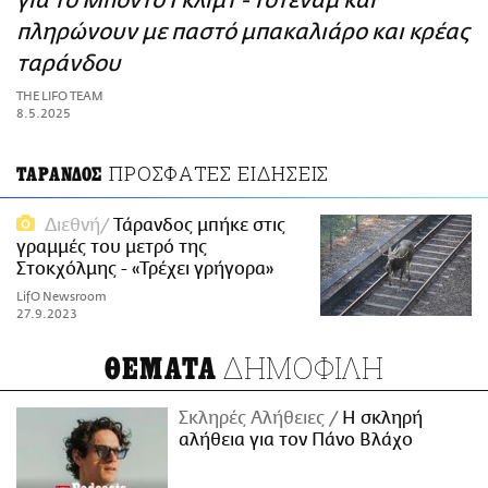
για το Μπόντο Γκλιμτ - Τότεναμ και
ΑΜΠΑ
πληρώνουν με παστό μπακαλιάρο και κρέας
PRINT
ταράνδου
THE LIFO TEAM
8.5.2025
ΠΡΟΣΦΑΤΕΣ ΕΙΔΗΣΕΙΣ
ΤΑΡΑΝΔΟΣ
Διεθνή
Τάρανδος μπήκε στις
γραμμές του μετρό της
Στοκχόλμης - «Τρέχει γρήγορα»
LifO Newsroom
27.9.2023
ΔΗΜΟΦΙΛΗ
ΘΕΜΑΤΑ
Σκληρές Αλήθειες
H σκληρή
αλήθεια για τον Πάνο Βλάχο