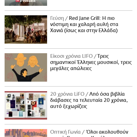
Γεύση
Red Jane Grill: Η πιο
νόστιμη και χαλαρή αυλή στα
Χανιά (ίσως και στην Ελλάδα)
Είκοσι χρόνια LIFO
Tρεις
σημαντικοί Έλληνες μουσικοί, τρεις
μεγάλες απώλειες
20 χρόνια LiFO
Από όσα βιβλία
διάβασες τα τελευταία 20 χρόνια,
αυτό ξεχωρίζεις
Οπτική Γωνία
Όλοι ακολουθούν