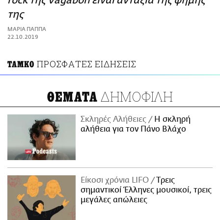
rock της Vagabon είναι αντάξια της φήμης
ΑΜΠΑ
της
PRINT
ΜΑΡΙΑ ΠΑΠΠΑ
22.10.2019
ΠΡΟΣΦΑΤΕΣ ΕΙΔΗΣΕΙΣ
TAMKO
ΔΗΜΟΦΙΛΗ
ΘΕΜΑΤΑ
Σκληρές Αλήθειες
H σκληρή
αλήθεια για τον Πάνο Βλάχο
Είκοσι χρόνια LIFO
Tρεις
σημαντικοί Έλληνες μουσικοί, τρεις
μεγάλες απώλειες