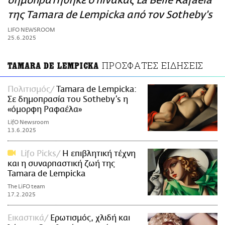
δημοπρατήθηκε ο πίνακας La Belle Rafaëla
ΑΜΠΑ
της Tamara de Lempicka από τον Sotheby's
PRINT
LIFO NEWSROOM
25.6.2025
ΠΡΟΣΦΑΤΕΣ ΕΙΔΗΣΕΙΣ
TAMARA DE LEMPICKA
Πολιτισμός
Tamara de Lempicka:
Σε δημοπρασία του Sotheby’s η
«όμορφη Ραφαέλα»
LifO Newsroom
13.6.2025
Lifo Picks
Η επιβλητική τέχνη
και η συναρπαστική ζωή της
Tamara de Lempicka
The LiFO team
17.2.2025
Εικαστικά
Ερωτισμός, χλιδή και