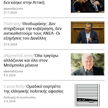
δεν κάηκε στην Αττική
aNameToCome
27.7.2018
Πολιτική
Θεοδωράκης: Δεν
στηρίζουμε την κυβέρνηση, δεν
αντικαθιστούμε τους ΑΝΕΛ- Οι
εξηγήσεις του Δανέλλη
27.6.2018
aNameToCome
Όλα τριγύρω
αλλάζουνε και όλα στον
Μπόμπολα μένουν
aNameToCome
9.5.2018
Casus Belli
Ομαδικό πορτρέτο
της ελληνικής πολιτικής αφασίας
Θοδωρής Αντωνόπουλος
3.4.2018