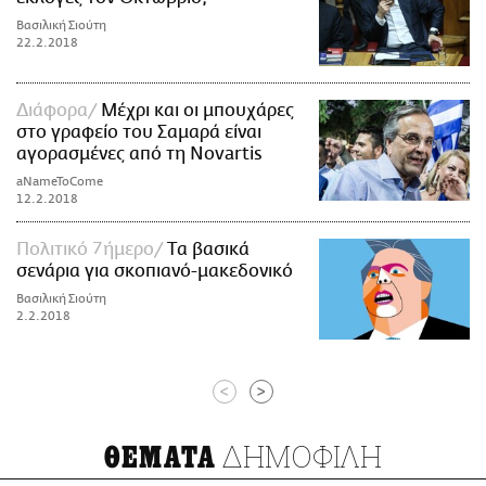
Βασιλική Σιούτη
22.2.2018
Διάφορα
Μέχρι και οι μπουχάρες
στο γραφείο του Σαμαρά είναι
αγορασμένες από τη Novartis
aNameToCome
12.2.2018
Πολιτικό 7ήμερο
Tα βασικά
σενάρια για σκοπιανό-μακεδονικό
Βασιλική Σιούτη
2.2.2018
<
>
ΔΗΜΟΦΙΛΗ
ΘΕΜΑΤΑ