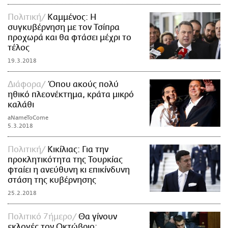
Πολιτική
Καμμένος: Η
συγκυβέρνηση με τον Τσίπρα
προχωρά και θα φτάσει μέχρι το
τέλος
19.3.2018
Διάφορα
Όπου ακούς πολύ
ηθικό πλεονέκτημα, κράτα μικρό
καλάθι
aNameToCome
5.3.2018
Πολιτική
Κικίλιας: Για την
προκλητικότητα της Τουρκίας
φταίει η ανεύθυνη κι επικίνδυνη
στάση της κυβέρνησης
25.2.2018
Πολιτικό 7ήμερο
Θα γίνουν
εκλογές τον Οκτώβριο;