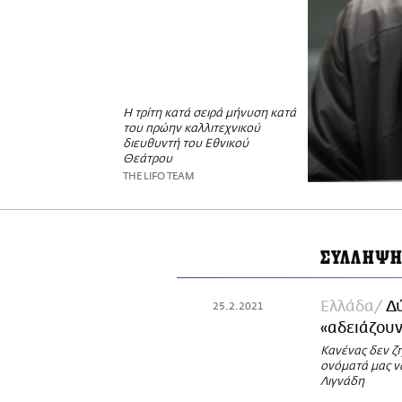
Η τρίτη κατά σειρά μήνυση κατά
του πρώην καλλιτεχνικού
διευθυντή του Εθνικού
Θεάτρου
THE LIFO TEAM
ΣΥΛΛΗΨΗ
Ελλάδα
Δύ
25.2.2021
«αδειάζουν
Κανένας δεν ζ
ονόματά μας ν
Λιγνάδη