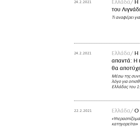
Ελλάδα
Η
24.2.2021
του Λιγνάδ
Τι αναφέρει γι
Ελλάδα
Η
24.2.2021
απαντά: Η 
θα αποτύχε
Μέσω της συνη
λόγο για οπισ
Ελλάδας του 1
Ελλάδα
Ο
22.2.2021
«Υπερασπίζομα
κατηγορείται»