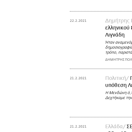
Δημήτρης 
22.2.2021
ελληνικού 
Λιγνάδη
Ήταν αναμενόμε
δημοσιογραφία 
τρόπο, παριστά
ΔΗΜΗΤΡΗΣ ΠΟΛ
Πολιτική
21.2.2021
υπόθεση Λ
Η Μενδώνη ό,τι
Δεχτήκαμε την
Ελλάδα
ΣΕ
21.2.2021