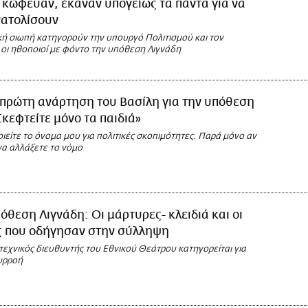
κώφευαν, έκαναν υπογείως τα πάντα για να
ατολίσουν
κή σιωπή κατηγορούν την υπουργό Πολιτισμού και τον
ι ηθοποιοί με φόντο την υπόθεση Λιγνάδη
 πρώτη ανάρτηση του Βασίλη για την υπόθεση
Σκεφτείτε μόνο τα παιδιά»
είτε το όνομα μου για πολιτικές σκοπιμότητες. Παρά μόνο αν
 να αλλάξετε το νόμο
όθεση Λιγνάδη: Οι μάρτυρες- κλειδιά και οι
ς που οδήγησαν στην σύλληψη
τεχνικός διευθυντής του Εθνικού Θεάτρου κατηγορείται για
υρροή