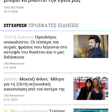
μπορεί να βλάπτει την υγεία μας
ΑΜΠΑ
THE LIFO TEAM
PRINT
30.4.2026
ΠΡΟΣΦΑΤΕΣ ΕΙΔΗΣΕΙΣ
ΣΥΓΧΩΡΕΣΗ
Τech & Science
Ογκολόγος
αποκαλύπτει: Οι τέσσερις πιο
συχνές φράσεις που λέγονται στο
κατώφλι του θανάτου και τι μας
διδάσκουν
LifO Newsroom
2.6.2024
Διεθνή
Μακένζι Φίλιπς: Μίλησε
για τη 10ετή σεξουαλική
κακοποίηση από τον πατέρα της
LifO Newsroom
6.12.2023
Άκου την επιστήμη
Σταύρος