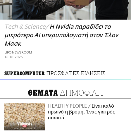
ΑΜΠΑ
PRINT
Τech & Science
Η Nvidia παραδίδει το
μικρότερο ΑΙ υπερυπολογιστή στον Έλον
Μασκ
LIFO NEWSROOM
16.10.2025
ΠΡΟΣΦΑΤΕΣ ΕΙΔΗΣΕΙΣ
SUPERCOMPUTER
ΔΗΜΟΦΙΛΗ
ΘΕΜΑΤΑ
HEALTHY PEOPLE
Είναι καλό
πρωινό η βρόμη; Ένας γιατρός
απαντά