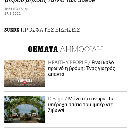
μικρού μήκους ταινία των Suede
ΑΜΠΑ
THE LIFO TEAM
PRINT
27.8.2022
ΠΡΟΣΦΑΤΕΣ ΕΙΔΗΣΕΙΣ
SUEDE
ΔΗΜΟΦΙΛΗ
ΘΕΜΑΤΑ
HEALTHY PEOPLE
Είναι καλό
πρωινό η βρόμη; Ένας γιατρός
απαντά
Design
Μόνο στα όνειρα: Τα
υπέροχα σπίτια του Ιμπέρ ντε
Ζιβανσί