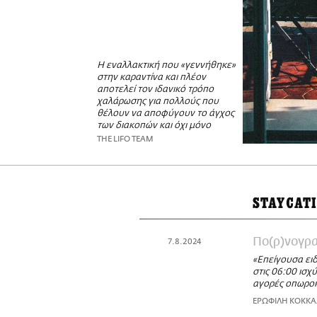
Η εναλλακτική που «γεννήθηκε»
στην καραντίνα και πλέον
αποτελεί τον ιδανικό τρόπο
χαλάρωσης για πολλούς που
θέλουν να αποφύγουν το άγχος
των διακοπών και όχι μόνο
THE LIFO TEAM
STAYCAT
Πο(ρ)νογρ
7.8.2024
«Επείγουσα ει
στις 06:00 ισχ
αγορές οπωροκ
ΕΡΩΦΙΛΗ ΚΟΚΚ