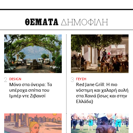
ΔΗΜΟΦΙΛΗ
ΘΕΜΑΤΑ
DESIGN
ΓΕΥΣΗ
Μόνο στα όνειρα: Τα
Red Jane Grill: Η πιο
υπέροχα σπίτια του
νόστιμη και χαλαρή αυλή
Ιμπέρ ντε Ζιβανσί
στα Χανιά (ίσως και στην
Ελλάδα)