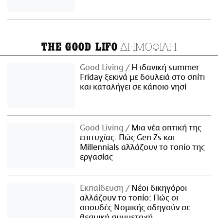
ΔΗΜΟΦΙΛΗ
THE GOOD LIFO
Good Living
Η ιδανική summer
Friday ξεκινά με δουλειά στο σπίτι
και καταλήγει σε κάποιο νησί
Good Living
Μια νέα οπτική της
επιτυχίας: Πώς Gen Zs και
Millennials αλλάζουν το τοπίο της
εργασίας
Εκπαίδευση
Νέοι δικηγόροι
αλλάζουν το τοπίο: Πώς οι
σπουδές Νομικής οδηγούν σε
θεσμική συμμετοχή