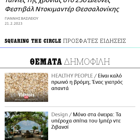
ταινίες της χρονιάς στο 25ο Διεθνές
ΑΜΠΑ
Φεστιβάλ Ντοκιμαντέρ Θεσσαλονίκης
PRINT
ΓΙΑΝΝΗΣ ΒΑΣΙΛΕΙΟΥ
21.2.2023
ΠΡΟΣΦΑΤΕΣ ΕΙΔΗΣΕΙΣ
SQUARING THE CIRCLE
ΔΗΜΟΦΙΛΗ
ΘΕΜΑΤΑ
HEALTHY PEOPLE
Είναι καλό
πρωινό η βρόμη; Ένας γιατρός
απαντά
Design
Μόνο στα όνειρα: Τα
υπέροχα σπίτια του Ιμπέρ ντε
Ζιβανσί