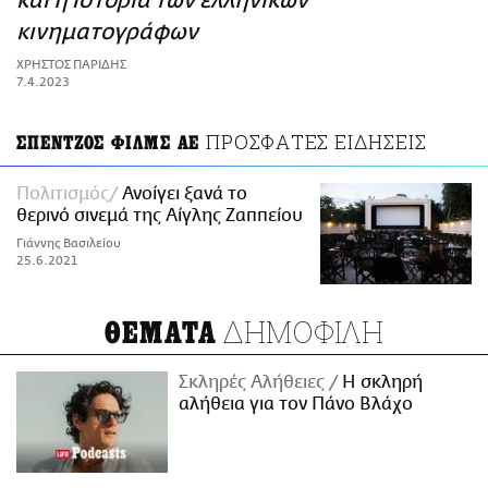
και η ιστορία των ελληνικών
ΑΜΠΑ
κινηματογράφων
PRINT
ΧΡΗΣΤΟΣ ΠΑΡΙΔΗΣ
7.4.2023
ΠΡΟΣΦΑΤΕΣ ΕΙΔΗΣΕΙΣ
ΣΠΕΝΤΖΟΣ ΦΙΛΜΣ ΑΕ
Πολιτισμός
Ανοίγει ξανά το
θερινό σινεμά της Αίγλης Ζαππείου
Γιάννης Βασιλείου
25.6.2021
ΔΗΜΟΦΙΛΗ
ΘΕΜΑΤΑ
Σκληρές Αλήθειες
H σκληρή
αλήθεια για τον Πάνο Βλάχο