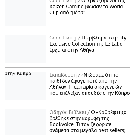
Good Living
Οι εργαζόμενοι της
Kaizen Gaming βίωσαν το World
Cup από "μέσα"
Good Living
Η εμβληματική City
Exclusive Collection της Le Labo
έρχεται στην Αθήνα
Εκπαίδευση
«Νιώσαμε ότι το
παιδί δεν έφυγε ποτέ από την
Αθήνα»: Η εμπειρία οικογενειών
που επέλεξαν σπουδές στην Κύπρο
Οδηγός Βιβλίου
Ο «Καθρέφτης»
βρέθηκε στην κορυφή της
Bookvoice. Τι τον ξεχώρισε
ανάμεσα στα μεγάλα best sellers;