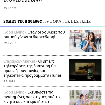
στο νέο σας σπίτι
ΑΜΠΑ
29.1.2021
PRINT
ΠΡΟΣΦΑΤΕΣ ΕΙΔΗΣΕΙΣ
SMART TECHNOLOGY
Good Living
Όταν οι δουλειές του
σπιτιού γίνονται διασκέδαση!
29.1.2019
Επιχειρείν/Market
Οι smart
τηλεοράσεις της Samsung θα
προσφέρουν ταινίες και
τηλεοπτικά προγράμματα iTunes
8.1.2019
Good Living
Εκτυπώστε τις
αγαπημένες σας στιγμές από το
κινητό σας και κρατήστε τις