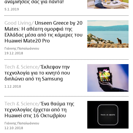
αναμνήσεις σας για πάντα!
5.1.2019
Good Living
Unseen Greece by 20
Mates: H αθέατη ομορφιά της
Ελλάδας μέσα από τις κάμερες του
Huawei Mate20 Pro
Γιάννης Παπαϊωάννου
19.12.2018
Τech & Science
Έκλεψαν την
τεχνολογία για το κινητό που
διπλώνει από τη Samsung
1.12.2018
Τech & Science
Ένα θαύμα της
τεχνολογίας έρχεται από τη
Huawei στις 16 Οκτωβρίου
Γιάννης Παπαϊωάννου
12.10.2018