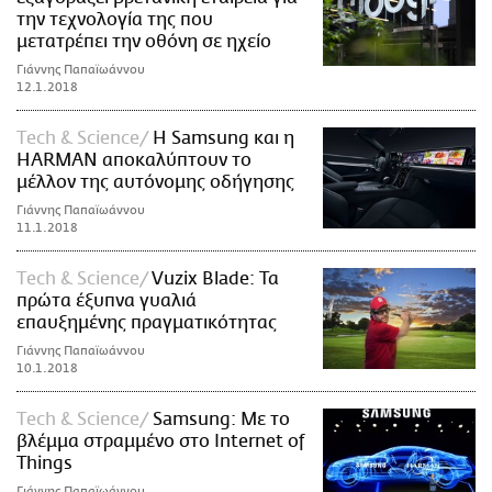
την τεχνολογία της που
μετατρέπει την οθόνη σε ηχείο
Γιάννης Παπαϊωάννου
12.1.2018
Τech & Science
H Samsung και η
HARMAN αποκαλύπτουν το
μέλλον της αυτόνομης οδήγησης
Γιάννης Παπαϊωάννου
11.1.2018
Τech & Science
Vuzix Blade: Τα
πρώτα έξυπνα γυαλιά
επαυξημένης πραγματικότητας
Γιάννης Παπαϊωάννου
10.1.2018
Τech & Science
Samsung: Mε το
βλέμμα στραμμένο στο Internet of
Things
Γιάννης Παπαϊωάννου