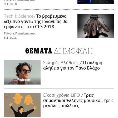
9.1.2018
Τech & Science
To βραβευμένο
«έξυπνο γάντι» της Ιρλανδίας θα
εμφανιστεί στο CES 2018
Γιάννης Παπαϊωάννου
5.1.2018
ΔΗΜΟΦΙΛΗ
ΘΕΜΑΤΑ
Σκληρές Αλήθειες
H σκληρή
αλήθεια για τον Πάνο Βλάχο
Είκοσι χρόνια LIFO
Tρεις
σημαντικοί Έλληνες μουσικοί, τρεις
μεγάλες απώλειες