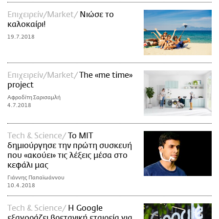
Επιχειρείν/Market
Νιώσε το
καλοκαίρι!
19.7.2018
Επιχειρείν/Market
The «me time»
project
Αφροδίτη Σαρισαμλή
4.7.2018
Τech & Science
Το ΜΙΤ
δημιούργησε την πρώτη συσκευή
που «ακούει» τις λέξεις μέσα στο
κεφάλι μας
Γιάννης Παπαϊωάννου
10.4.2018
Τech & Science
Η Google
εξαγοράζει βρετανική εταιρεία για