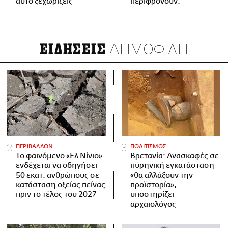
αυτό ξεχωρίζεις
περιφρονούν.
ΔΗΜΟΦΙΛΗ
ΕΙΔΗΣΕΙΣ
ΠΕΡΙΒΑΛΛΟΝ
ΠΟΛΙΤΙΣΜΟΣ
Το φαινόμενο «Ελ Νίνιο»
Βρετανία: Ανασκαφές σε
ενδέχεται να οδηγήσει
πυρηνική εγκατάσταση
50 εκατ. ανθρώπους σε
«θα αλλάξουν την
κατάσταση οξείας πείνας
προϊστορία»,
πριν το τέλος του 2027
υποστηρίζει
αρχαιολόγος