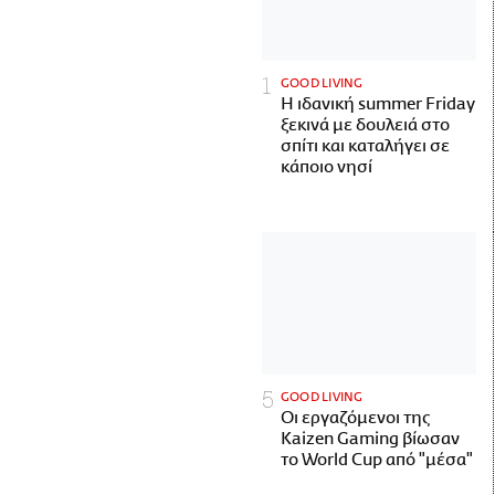
GOOD LIVING
Η ιδανική summer Friday
ξεκινά με δουλειά στο
σπίτι και καταλήγει σε
κάποιο νησί
GOOD LIVING
Οι εργαζόμενοι της
Kaizen Gaming βίωσαν
το World Cup από "μέσα"