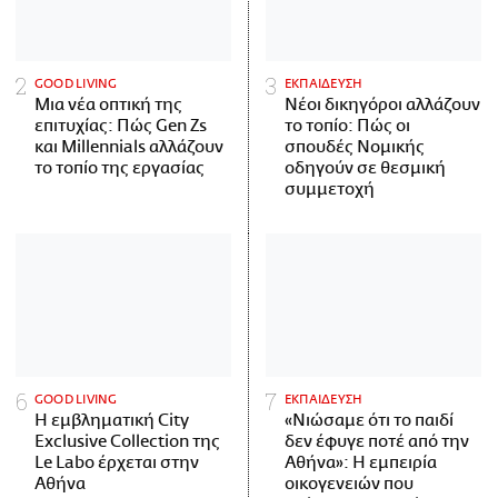
GOOD LIVING
ΕΚΠΑΙΔΕΥΣΗ
Μια νέα οπτική της
Νέοι δικηγόροι αλλάζουν
επιτυχίας: Πώς Gen Zs
το τοπίο: Πώς οι
και Millennials αλλάζουν
σπουδές Νομικής
το τοπίο της εργασίας
οδηγούν σε θεσμική
συμμετοχή
GOOD LIVING
ΕΚΠΑΙΔΕΥΣΗ
Η εμβληματική City
«Νιώσαμε ότι το παιδί
Exclusive Collection της
δεν έφυγε ποτέ από την
Le Labo έρχεται στην
Αθήνα»: Η εμπειρία
Αθήνα
οικογενειών που