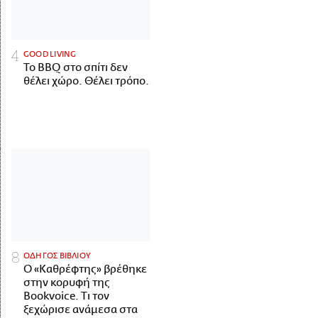
GOOD LIVING
Το BBQ στο σπίτι δεν
θέλει χώρο. Θέλει τρόπο.
ΟΔΗΓΟΣ ΒΙΒΛΙΟΥ
Ο «Καθρέφτης» βρέθηκε
στην κορυφή της
Bookvoice. Τι τον
ξεχώρισε ανάμεσα στα