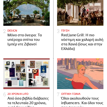
DESIGN
ΓΕΥΣΗ
Μόνο στα όνειρα: Τα
Red Jane Grill: Η πιο
υπέροχα σπίτια του
νόστιμη και χαλαρή αυλή
Ιμπέρ ντε Ζιβανσί
στα Χανιά (ίσως και στην
Ελλάδα)
20 ΧΡΟΝΙΑ LIFO
ΟΠΤΙΚΗ ΓΩΝΙΑ
Από όσα βιβλία διάβασες
Όλοι ακολουθούν τους
τα τελευταία 20 χρόνια,
influencers. Και όλοι τους