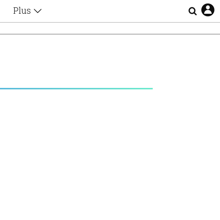
Plus
Θέματα
Συνεντεύξεις
Videos
τα
Αφιερώματα
Ζώδια
Εξομολογήσεις
Blogs
η
Οι Αθηναίοι
Απώλειες
Lgbtqi+
Επιλογές