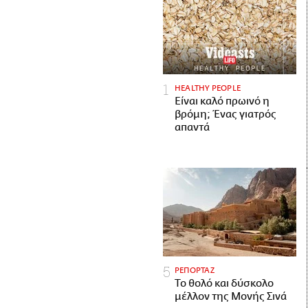
HEALTHY PEOPLE
Είναι καλό πρωινό η
βρόμη; Ένας γιατρός
απαντά
ΡΕΠΟΡΤΑΖ
Το θολό και δύσκολο
μέλλον της Μονής Σινά