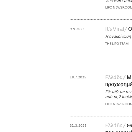
University μπο
LIFO NEWSROO
It's Viral
Ο
9.9.2025
Η ανακοίνωση 
THE LIFO TEAM
Ελλάδα
Με
18.7.2025
προχωρημέ
Εξετάζεται το 
από τις 2 Ιουλί
LIFO NEWSROO
Ελλάδα
Θε
31.3.2025