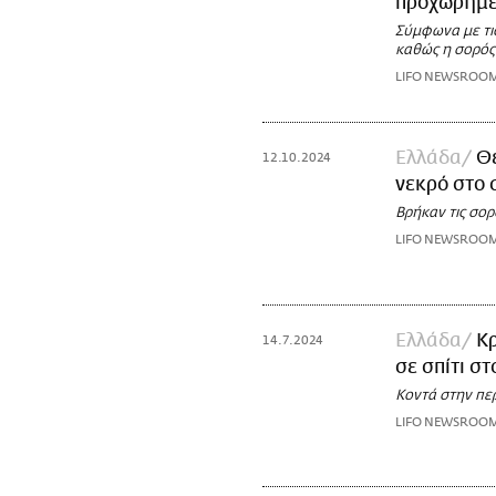
προχωρημέ
Σύμφωνα με τι
καθώς η σορός
LIFO NEWSROO
Ελλάδα
Θ
12.10.2024
νεκρό στο 
Βρήκαν τις σο
LIFO NEWSROO
Ελλάδα
Κ
14.7.2024
σε σπίτι σ
Κοντά στην πε
LIFO NEWSROO