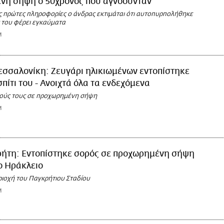
νη σήψη ο 50χρονος που αγνοούνταν
ς πρώτες πληροφορίες ο άνδρας εκτιμάται ότι αυτοπυρπολήθηκε
 του φέρει εγκαύματα
M
εσσαλονίκη: Ζευγάρι ηλικιωμένων εντοπίστηκε
σπίτι του - Ανοιχτά όλα τα ενδεχόμενα
ρούς τους σε προχωρημένη σήψη
M
ρήτη: Εντοπίστηκε σορός σε προχωρημένη σήψη
το Ηράκλειο
ριοχή του Παγκρήτιου Σταδίου
M