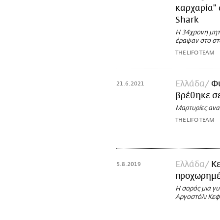
καρχαρία" 
Shark
Η 34χρονη μητέ
έραψαν στο στ
THE LIFO TEAM
Ελλάδα
Φ
21.6.2021
βρέθηκε σε
Μαρτυρίες ανα
THE LIFO TEAM
Ελλάδα
Κ
5.8.2019
προχωρημέ
Η σορός μια γυ
Αργοστόλι Κεφ