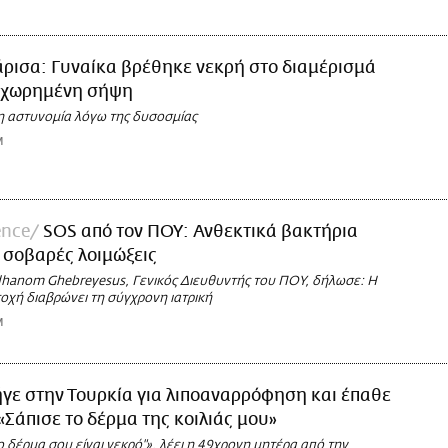
ρισα: Γυναίκα βρέθηκε νεκρή στο διαμέρισμά
ροχωρημένη σήψη
η αστυνομία λόγω της δυσοσμίας
M
ence
SOS από τον ΠΟΥ: Ανθεκτικά βακτήρια
 σοβαρές λοιμώξεις
dhanom Ghebreyesus, Γενικός Διευθυντής του ΠΟΥ, δήλωσε: Η
οχή διαβρώνει τη σύγχρονη ιατρική
M
γε στην Τουρκία για λιποαναρρόφηση και έπαθε
«Σάπισε το δέρμα της κοιλιάς μου»
ο δέρμα σου είναι νεκρό"», λέει η 49χρονη μητέρα από την