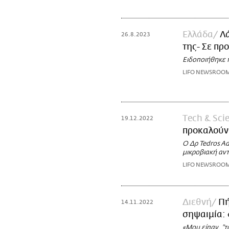
Ελλάδα
Λά
26.8.2023
της- Σε π
Ειδοποιήθηκε 
LIFO NEWSROO
Τech & Sci
19.12.2022
προκαλούν
Ο Δρ Tedros A
μικροβιακή αντ
LIFO NEWSROO
Διεθνή
Πή
14.11.2022
σηψαιμία: 
«Μου είπαν, "τ