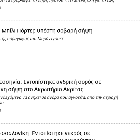
ρεί να προβλέψει τη σήψη προτού γίνει απειλητική για τη ζωή
M
 Μπίλι Πόρτερ υπέστη σοβαρή σήψη
της παραγωγής του Μπρόντγουεϊ
σσηνία: Εντοπίστηκε ανδρική σορός σε
νη σήψη στο Ακρωτήριο Ακρίτας
ενδεχόμενο να ανήκει σε άνδρα που αγνοείται από την περιοχή
ου
M
σσαλονίκη: Εντοπίστηκε νεκρός σε