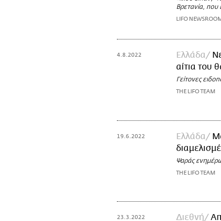
Βρετανία, που 
LIFO NEWSROO
Ελλάδα
Νε
4.8.2022
αίτια του 
Γείτονες ειδοπ
THE LIFO TEAM
Ελλάδα
Μ
19.6.2022
διαμελισμ
Ψαράς ενημέρω
THE LIFO TEAM
Διεθνή
Απ
23.3.2022