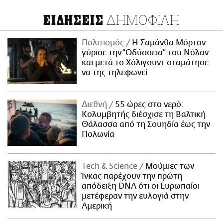
ΔΗΜΟΦΙΛΗ
ΕΙΔΗΣΕΙΣ
Πολιτισμός
Η Σαμάνθα Μόρτον
γύρισε την “Οδύσσεια” του Νόλαν
και μετά το Χόλιγουντ σταμάτησε
να της τηλεφωνεί
Διεθνή
55 ώρες στο νερό:
Κολυμβητής διέσχισε τη Βαλτική
Θάλασσα από τη Σουηδία έως την
Πολωνία
Τech & Science
Μούμιες των
Ίνκας παρέχουν την πρώτη
απόδειξη DNA ότι οι Ευρωπαίοι
μετέφεραν την ευλογιά στην
Αμερική