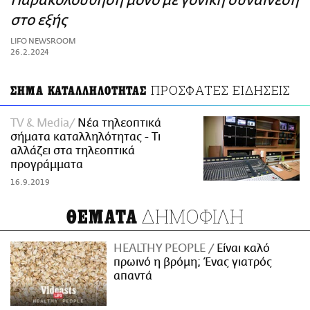
Παρακολούθηση μόνο με γονική συναίνεση
ΑΜΠΑ
στο εξής
PRINT
LIFO NEWSROOM
26.2.2024
ΠΡΟΣΦΑΤΕΣ ΕΙΔΗΣΕΙΣ
ΣΗΜΑ ΚΑΤΑΛΛΗΛΟΤΗΤΑΣ
TV & Media
Νέα τηλεοπτικά
σήματα καταλληλότητας - Τι
αλλάζει στα τηλεοπτικά
προγράμματα
16.9.2019
ΔΗΜΟΦΙΛΗ
ΘΕΜΑΤΑ
HEALTHY PEOPLE
Είναι καλό
πρωινό η βρόμη; Ένας γιατρός
απαντά