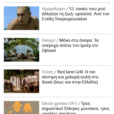
Ημερολόγιο
51 ταινίες που μού
άλλαξαν τη ζωή- updated. Aπό τον
Στάθη Τσαγκαρουσιάνο
Design
Μόνο στα όνειρα: Τα
υπέροχα σπίτια του Ιμπέρ ντε
Ζιβανσί
Γεύση
Red Jane Grill: Η πιο
νόστιμη και χαλαρή αυλή στα
Χανιά (ίσως και στην Ελλάδα)
Είκοσι χρόνια LIFO
Tρεις
σημαντικοί Έλληνες μουσικοί, τρεις
μεγάλες απώλειες