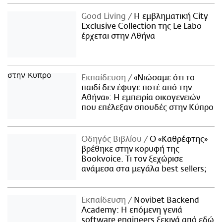
Good Living
Η εμβληματική City
Exclusive Collection της Le Labo
έρχεται στην Αθήνα
Εκπαίδευση
«Νιώσαμε ότι το
παιδί δεν έφυγε ποτέ από την
Αθήνα»: Η εμπειρία οικογενειών
που επέλεξαν σπουδές στην Κύπρο
Οδηγός Βιβλίου
Ο «Καθρέφτης»
βρέθηκε στην κορυφή της
Bookvoice. Τι τον ξεχώρισε
ανάμεσα στα μεγάλα best sellers;
Εκπαίδευση
Novibet Backend
Academy: Η επόμενη γενιά
software engineers ξεκινά από εδώ