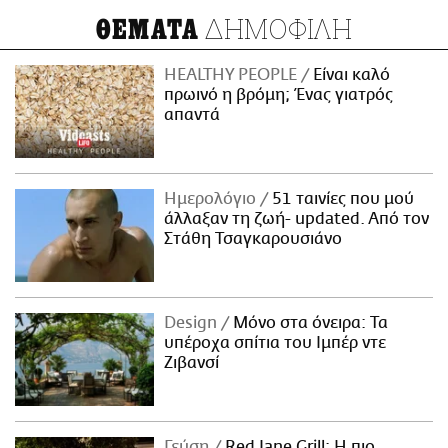
ΔΗΜΟΦΙΛΗ
ΘΕΜΑΤΑ
HEALTHY PEOPLE
Είναι καλό
πρωινό η βρόμη; Ένας γιατρός
απαντά
Ημερολόγιο
51 ταινίες που μού
άλλαξαν τη ζωή- updated. Aπό τον
Στάθη Τσαγκαρουσιάνο
Design
Μόνο στα όνειρα: Τα
υπέροχα σπίτια του Ιμπέρ ντε
Ζιβανσί
Γεύση
Red Jane Grill: Η πιο