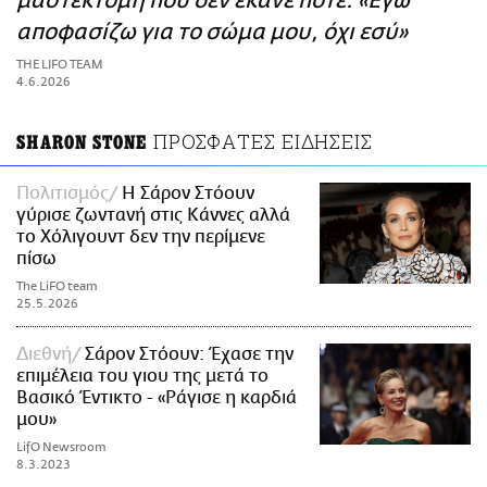
μαστεκτομή που δεν έκανε ποτέ: «Εγώ
ΑΜΠΑ
αποφασίζω για το σώμα μου, όχι εσύ»
PRINT
THE LIFO TEAM
4.6.2026
ΠΡΟΣΦΑΤΕΣ ΕΙΔΗΣΕΙΣ
SHARON STONE
Πολιτισμός
Η Σάρον Στόουν
γύρισε ζωντανή στις Κάννες αλλά
το Χόλιγουντ δεν την περίμενε
πίσω
The LiFO team
25.5.2026
Διεθνή
Σάρον Στόουν: Έχασε την
επιμέλεια του γιου της μετά το
Βασικό Έντικτο - «Ράγισε η καρδιά
μου»
LifO Newsroom
8.3.2023