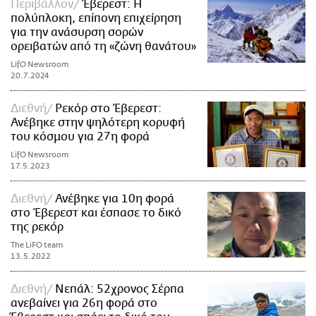
Περιβάλλον
Έβερεστ: Η
πολύπλοκη, επίπονη επιχείρηση
για την ανάσυρση σορών
ορειβατών από τη «ζώνη θανάτου»
LifO Newsroom
20.7.2024
Διεθνή
Ρεκόρ στο Έβερεστ:
Ανέβηκε στην ψηλότερη κορυφή
του κόσμου για 27η φορά
LifO Newsroom
17.5.2023
Διεθνή
Ανέβηκε για 10η φορά
στο Έβερεστ και έσπασε το δικό
της ρεκόρ
The LiFO team
13.5.2022
Διεθνή
Νεπάλ: 52χρονος Σέρπα
ανεβαίνει για 26η φορά στο