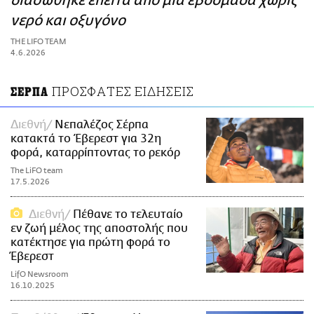
διασώθηκε έπειτα από μία εβδομάδα χωρίς
ΑΜΠΑ
νερό και οξυγόνο
PRINT
THE LIFO TEAM
4.6.2026
ΠΡΟΣΦΑΤΕΣ ΕΙΔΗΣΕΙΣ
ΣΕΡΠΑ
Διεθνή
Νεπαλέζος Σέρπα
κατακτά το Έβερεστ για 32η
φορά, καταρρίπτοντας το ρεκόρ
The LiFO team
17.5.2026
Διεθνή
Πέθανε το τελευταίο
εν ζωή μέλος της αποστολής που
κατέκτησε για πρώτη φορά το
Έβερεστ
LifO Newsroom
16.10.2025