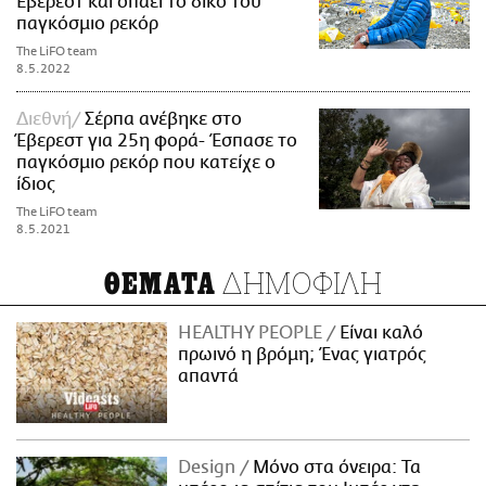
Έβερεστ και σπάει το δικό του
παγκόσμιο ρεκόρ
The LiFO team
8.5.2022
Διεθνή
Σέρπα ανέβηκε στο
Έβερεστ για 25η φορά- Έσπασε το
παγκόσμιο ρεκόρ που κατείχε ο
ίδιος
The LiFO team
8.5.2021
ΔΗΜΟΦΙΛΗ
ΘΕΜΑΤΑ
HEALTHY PEOPLE
Είναι καλό
πρωινό η βρόμη; Ένας γιατρός
απαντά
Design
Μόνο στα όνειρα: Τα