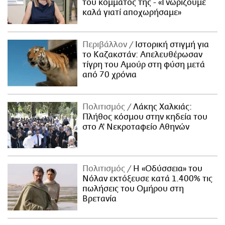
του κόμματός της - «Γνωρίζουμε
καλά γιατί αποχωρήσαμε»
Περιβάλλον
Ιστορική στιγμή για
το Καζακστάν: Απελευθέρωσαν
τίγρη του Αμούρ στη φύση μετά
από 70 χρόνια
Πολιτισμός
Λάκης Χαλκιάς:
Πλήθος κόσμου στην κηδεία του
στο Α' Νεκροταφείο Αθηνών
Πολιτισμός
Η «Οδύσσεια» του
Νόλαν εκτόξευσε κατά 1.400% τις
πωλήσεις του Ομήρου στη
Βρετανία