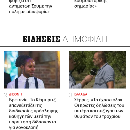
φοβίζει ότι
κοσμοϊστορικής
αντιμετωπίζουμε την
σημασίας»
πόλη με αδιαφορία»
ΔΗΜΟΦΙΛΗ
ΕΙΔΗΣΕΙΣ
ΔΙΕΘΝΗ
ΕΛΛΑΔΑ
Βρετανία: Το Κέιμπριτζ
Σέρρες: «Τα έχασα όλα» -
επανεξετάζει τις
Οι πρώτες δηλώσεις του
διαδικασίες πρόσληψης
πατέρα και συζύγου των
καθηγητών μετά την
θυμάτων του τροχαίου
παραίτηση διδάσκοντα
για λογοκλοπή