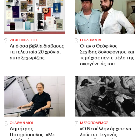
20 ΧΡΟΝΙΑ LIFO
ΕΓΚΛΗΜΑΤΑ
Από όσα βιβλία διάβασες
Όταν ο Θεόφιλος
τα τελευταία 20 χρόνια,
Σεχίδης δολοφόνησε και
αυτό ξεχωρίζεις
τεμάχισε πέντε μέλη της
οικογένειάς του
ΟΙ ΑΘΗΝΑΙΟΙ
ΜΕΣΟΠΟΛΕΜΟΣ
Δημήτρης
«Ο Νεοέλλην άρχισε να
Ποτηρόπουλος: «Με
λούεται. Γεγονός