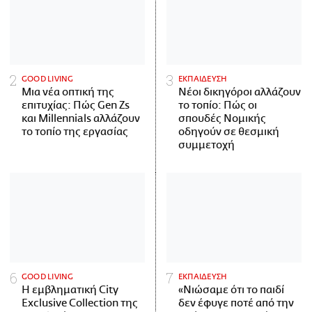
GOOD LIVING
ΕΚΠΑΙΔΕΥΣΗ
Μια νέα οπτική της
Νέοι δικηγόροι αλλάζουν
επιτυχίας: Πώς Gen Zs
το τοπίο: Πώς οι
και Millennials αλλάζουν
σπουδές Νομικής
το τοπίο της εργασίας
οδηγούν σε θεσμική
συμμετοχή
GOOD LIVING
ΕΚΠΑΙΔΕΥΣΗ
Η εμβληματική City
«Νιώσαμε ότι το παιδί
Exclusive Collection της
δεν έφυγε ποτέ από την