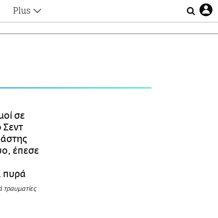
Plus
Θέματα
Συνεντεύξεις
Videos
τα
Αφιερώματα
Ζώδια
Εξομολογήσεις
Blogs
η
Οι Αθηναίοι
οί σε
Απώλειες
 Σεντ
Lgbtqi+
ράστης
Επιλογές
ο, έπεσε
ά πυρά
ά τραυματίες