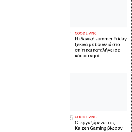
GOOD LIVING
Η ιδανική summer Friday
ξεκινά με δουλειά στο
σπίτι και καταλήγει σε
κάποιο νησί
GOOD LIVING
Οι εργαζόμενοι της
Kaizen Gaming βίωσαν