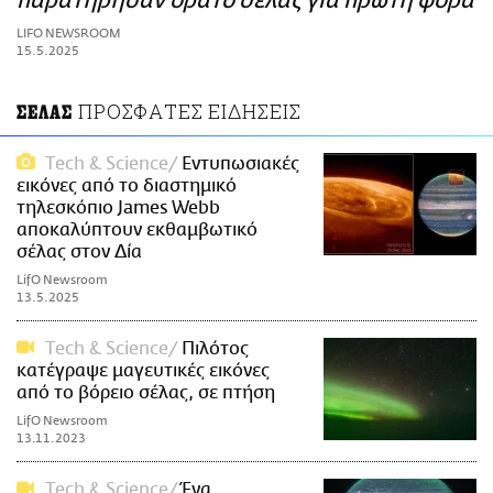
παρατήρησαν ορατό σέλας για πρώτη φορά
ΑΜΠΑ
LIFO NEWSROOM
PRINT
15.5.2025
ΠΡΟΣΦΑΤΕΣ ΕΙΔΗΣΕΙΣ
ΣΕΛΑΣ
Τech & Science
Εντυπωσιακές
εικόνες από το διαστημικό
τηλεσκόπιο James Webb
αποκαλύπτουν εκθαμβωτικό
σέλας στον Δία
LifO Newsroom
13.5.2025
Τech & Science
Πιλότος
κατέγραψε μαγευτικές εικόνες
από το βόρειο σέλας, σε πτήση
LifO Newsroom
13.11.2023
Τech & Science
Ένα