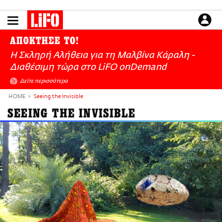
Παράκαμψη
προς
το
ΕΙΔΗΣΕΙΣ
κυρίως
ΑΠΟΚΤΗΣΕ ΤΟ!
περιεχόμενο
CULTURE
Η Σκληρή Αλήθεια για τη Μαλβίνα Κάραλη -
ΑΠΟΨΕΙΣ
Διαθέσιμη τώρα στo LiFO onDemand
ΤΡΟΠΟΣ ΖΩΗΣ
Δείτε περισσότερα
PODCASTS
HOME
Seeing the Invisible
Plus
SEEING THE INVISIBLE
LIFO SHOP
NEWSLETTER
ΜΙΚΡΟΠΡΑΓΜΑΤΑ
THE GOOD LIFO
LIFOLAND
CITY GUIDE