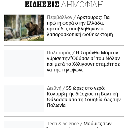
ΔΗΜΟΦΙΛΗ
ΕΙΔΗΣΕΙΣ
Περιβάλλον
Αρκτούρος: Για
πρώτη φορά στην Ελλάδα,
αρκούδες υποβλήθηκαν σε
λαπαροσκοπική ωοθηκεκτομή
Πολιτισμός
Η Σαμάνθα Μόρτον
γύρισε την “Οδύσσεια” του Νόλαν
και μετά το Χόλιγουντ σταμάτησε
να της τηλεφωνεί
Διεθνή
55 ώρες στο νερό:
Κολυμβητής διέσχισε τη Βαλτική
Θάλασσα από τη Σουηδία έως την
Πολωνία
Τech & Science
Μούμιες των