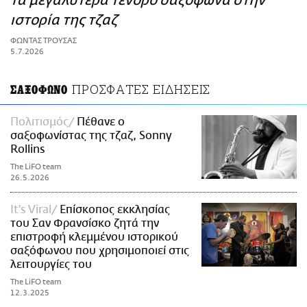
τα μεγαλύτερα τενόρο σαξόφωνα στην
ΑΜΠΑ
ιστορία της τζαζ
PRINT
ΦΩΝΤΑΣ ΤΡΟΥΣΑΣ
5.7.2026
ΠΡΟΣΦΑΤΕΣ ΕΙΔΗΣΕΙΣ
ΣΑΞΟΦΩΝΟ
Πολιτισμός
Πέθανε ο
σαξοφωνίστας της τζαζ, Sonny
Rollins
The LiFO team
26.5.2026
It's Viral
Επίσκοπος εκκλησίας
του Σαν Φρανσίσκο ζητά την
επιστροφή κλεμμένου ιστορικού
σαξόφωνου που χρησιμοποιεί στις
λειτουργίες του
The LiFO team
12.3.2025