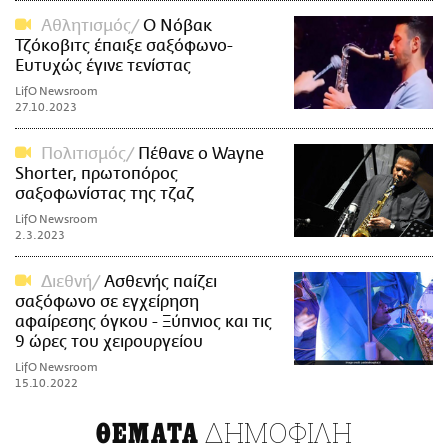
Αθλητισμός
Ο Νόβακ
Τζόκοβιτς έπαιξε σαξόφωνο-
Ευτυχώς έγινε τενίστας
LifO Newsroom
27.10.2023
Πολιτισμός
Πέθανε ο Wayne
Shorter, πρωτοπόρος
σαξοφωνίστας της τζαζ
LifO Newsroom
2.3.2023
Διεθνή
Ασθενής παίζει
σαξόφωνο σε εγχείρηση
αφαίρεσης όγκου - Ξύπνιος και τις
9 ώρες του χειρουργείου
LifO Newsroom
15.10.2022
ΔΗΜΟΦΙΛΗ
ΘΕΜΑΤΑ