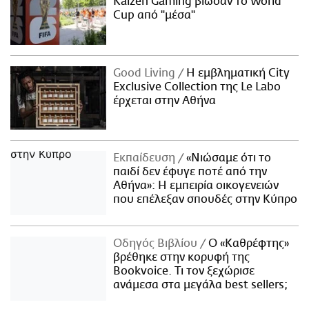
Kaizen Gaming βίωσαν το World
Cup από "μέσα"
Good Living
Η εμβληματική City
Exclusive Collection της Le Labo
έρχεται στην Αθήνα
Εκπαίδευση
«Νιώσαμε ότι το
παιδί δεν έφυγε ποτέ από την
Αθήνα»: Η εμπειρία οικογενειών
που επέλεξαν σπουδές στην Κύπρο
Οδηγός Βιβλίου
Ο «Καθρέφτης»
βρέθηκε στην κορυφή της
Bookvoice. Τι τον ξεχώρισε
ανάμεσα στα μεγάλα best sellers;