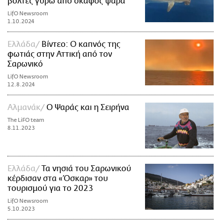
βόλτες γύρω από σκάφος ψαρά
LifO Newsroom
1.10.2024
Ελλάδα
Βίντεο: Ο καπνός της
φωτιάς στην Αττική από τον
Σαρωνικό
LifO Newsroom
12.8.2024
Αλμανάκ
Ο Ψαράς και η Σειρήνα
The LiFO team
8.11.2023
Ελλάδα
Τα νησιά του Σαρωνικού
κέρδισαν στα «Όσκαρ» του
τουρισμού για το 2023
LifO Newsroom
5.10.2023