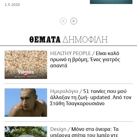
2.5.2020
<
>
ΔΗΜΟΦΙΛΗ
ΘΕΜΑΤΑ
HEALTHY PEOPLE
Είναι καλό
πρωινό η βρόμη; Ένας γιατρός
απαντά
Ημερολόγιο
51 ταινίες που μού
άλλαξαν τη ζωή- updated. Aπό τον
Στάθη Τσαγκαρουσιάνο
Design
Μόνο στα όνειρα: Τα
υπέροχα σπίτια του Ιμπέρ ντε