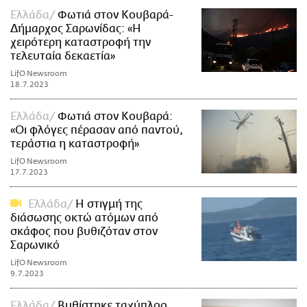
Ελλάδα
Φωτιά στον Κουβαρά-
Δήμαρχος Σαρωνίδας: «Η
χειρότερη καταστροφή την
τελευταία δεκαετία»
LifO Newsroom
18.7.2023
Ελλάδα
Φωτιά στον Κουβαρά:
«Οι φλόγες πέρασαν από παντού,
τεράστια η καταστροφή»
LifO Newsroom
17.7.2023
Ελλάδα
Η στιγμή της
διάσωσης οκτώ ατόμων από
σκάφος που βυθιζόταν στον
Σαρωνικό
LifO Newsroom
9.7.2023
Ελλάδα
Βυθίστηκε ταχύπλοο