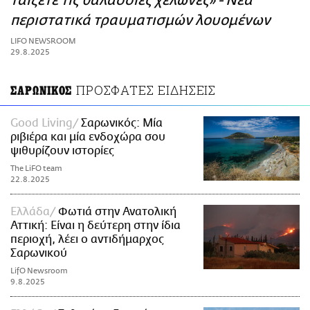
ταΐζετε τις θαλάσσιες χελώνες» - Νέα
ΑΜΠΑ
περιστατικά τραυματισμών λουομένων
PRINT
LIFO NEWSROOM
29.8.2025
ΠΡΟΣΦΑΤΕΣ ΕΙΔΗΣΕΙΣ
ΣΑΡΩΝΙΚΟΣ
Good Living
Σαρωνικός: Μία
ριβιέρα και μία ενδοχώρα σου
ψιθυρίζουν ιστορίες
The LiFO team
22.8.2025
Ελλάδα
Φωτιά στην Ανατολική
Αττική: Είναι η δεύτερη στην ίδια
περιοχή, λέει ο αντιδήμαρχος
Σαρωνικού
LifO Newsroom
9.8.2025