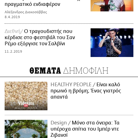
πραγματικό ενδιαφέρον
Αλέξανδρος Διακοσάββας
8.4.2019
Διεθνή
Ο τραγουδιστής που
κέρδισε στο φεστιβάλ του Σαν
Ρέμο εξόργισε τον Σαλβίνι
11.2.2019
ΔΗΜΟΦΙΛΗ
ΘΕΜΑΤΑ
HEALTHY PEOPLE
Είναι καλό
πρωινό η βρόμη; Ένας γιατρός
απαντά
Design
Μόνο στα όνειρα: Τα
υπέροχα σπίτια του Ιμπέρ ντε
Ζιβανσί