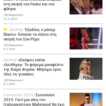
στη σκηνή τον Fedez και τον
φίλησε
LifO Newsroom
12.2.2023
Διεθνή
Έξαλλος ο ράπερ
Blanco- Έσπασε τα πάντα στη
σκηνή του Σαν Ρέμο
LifO Newsroom
9.2.2023
Διεθνή
«Σκέψου εσένα
ελεύθερη»: Το φόρεμα μανιφέστο
της Κιάρα Φεράνι -Μήνυμα προς
όλες τις γυναίκες
LifO Newsroom
8.2.2023
Eurovision 2019
Eurovision
2019: Γιατί μια νίκη του
Ιταλοαιγύπτιου Mahmood θα έχει