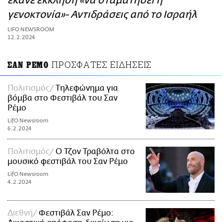
έκανε έκκληση «να σταματήσει η
ΑΜΠΑ
γενοκτονία»- Αντιδράσεις από το Ισραήλ
PRINT
LIFO NEWSROOM
12.2.2024
ΠΡΟΣΦΑΤΕΣ ΕΙΔΗΣΕΙΣ
ΣΑΝ ΡΕΜΟ
Πολιτισμός
Τηλεφώνημα για
βόμβα στο Φεστιβάλ του Σαν
Ρέμο
LifO Newsroom
6.2.2024
Πολιτισμός
Ο Τζον Τραβόλτα στο
μουσικό φεστιβάλ του Σαν Ρέμο
LifO Newsroom
4.2.2024
Διεθνή
Φεστιβάλ Σαν Ρέμο: