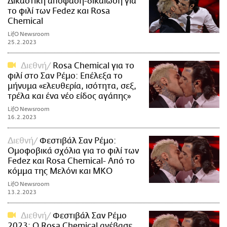
Δικαστική απόφαση-δικαίωση για
το φιλί των Fedez και Rosa
Chemical
LifO Newsroom
25.2.2023
Διεθνή
Rosa Chemical για το
φιλί στο Σαν Ρέμο: Επέλεξα το
μήνυμα «ελευθερία, ισότητα, σεξ,
τρέλα και ένα νέο είδος αγάπης»
LifO Newsroom
16.2.2023
Διεθνή
Φεστιβάλ Σαν Ρέμο:
Ομοφοβικά σχόλια για το φιλί των
Fedez και Rosa Chemical- Από το
κόμμα της Μελόνι και ΜΚΟ
LifO Newsroom
13.2.2023
Διεθνή
Φεστιβάλ Σαν Ρέμο
2023: Ο Rosa Chemical ανέβασε