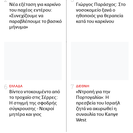
Νέα εξέταση για καρκίνο
Γιώργος Παράσχος: Στο
του παχέος εντέρου:
νοσοκομείο ξανά ο
«Συνεχίζουμε να
ηθοποιός για θεραπεία
παραβλέπουμε το βασικό
κατά του καρκίνου
μήνυμα»
ΕΛΛΑΔΑ
ΔΙΕΘΝΗ
Βίντεο ντοκουμέντο από
«Ντροπή για την
το τροχαίο στις Σέρρες:
Πορτογαλία»: Η
Η στιγμή της σφοδρής
πρεσβεία του Ισραήλ
σύγκρουσης - Νεκροί
ζητά να ακυρωθεί η
μητέρα και γιος
συναυλία του Kanye
West