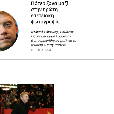
Πότερ ξανά μαζί
στην πρώτη
επετειακή
φωτογραφία
Ντάνιελ Ράντκλιφ, Ρούπερτ
Γκριντ και Έμμα Γουότσον
φωτογραφήθηκαν μαζί για το
reunion «Harry Potter»
THE LIFO TEAM