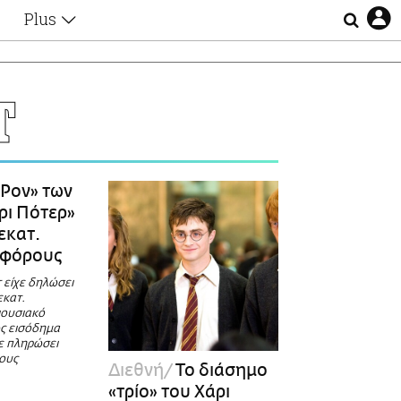
Plus
Θέματα
Συνεντεύξεις
Videos
Τ
τα
Αφιερώματα
Ζώδια
Εξομολογήσεις
Blogs
η
Ρον» των
Οι Αθηναίοι
ρι Πότερ»
Απώλειες
 εκατ.
Lgbtqi+
 φόρους
Επιλογές
 είχε δηλώσει
εκατ.
ιουσιακό
ως εισόδημα
ε πληρώσει
ους
Διεθνή
Το διάσημο
«τρίο» του Χάρι