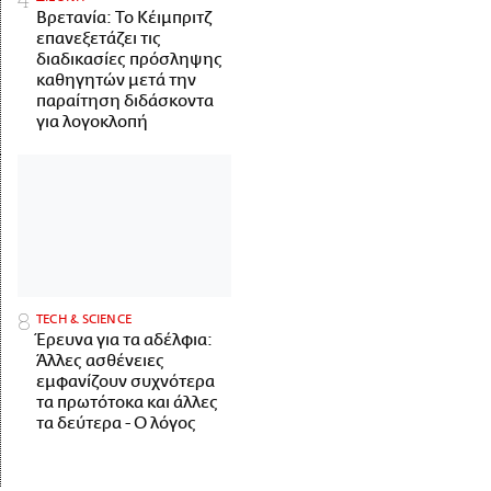
Βρετανία: Το Κέιμπριτζ
επανεξετάζει τις
διαδικασίες πρόσληψης
καθηγητών μετά την
παραίτηση διδάσκοντα
για λογοκλοπή
ΤECH & SCIENCE
Έρευνα για τα αδέλφια:
Άλλες ασθένειες
εμφανίζουν συχνότερα
τα πρωτότοκα και άλλες
τα δεύτερα - Ο λόγος