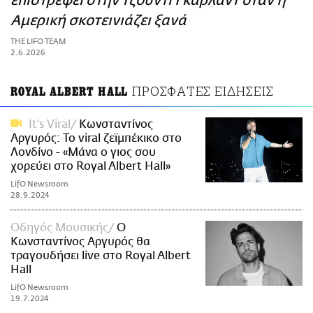
επιστρέφει στην Τζούντι Γκάρλαντ όταν η
ΑΜΠΑ
Αμερική σκοτεινιάζει ξανά
PRINT
THE LIFO TEAM
2.6.2026
ΠΡΟΣΦΑΤΕΣ ΕΙΔΗΣΕΙΣ
ROYAL ALBERT HALL
It's Viral
Κωνσταντίνος
Αργυρός: Το viral ζεϊμπέκικο στο
Λονδίνο - «Μάνα ο γιος σου
χορεύει στο Royal Albert Hall»
LifO Newsroom
28.9.2024
Οδηγός Μουσικής
Ο
Κωνσταντίνος Αργυρός θα
τραγουδήσει live στο Royal Albert
Hall
LifO Newsroom
19.7.2024