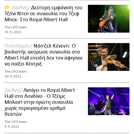
Διεθνή
Δεύτερη εμφάνιση του
Τζόνι Ντεπ σε συναυλία του Τζεφ
Μπεκ- Στο Royal Albert Hall
The LiFO team
31.5.2022
Πολιτισμός
Νάιτζελ Κένεντι: Ο
βιολιστής ακύρωσε συναυλία στο
Albert Hall επειδή δεν τον άφησαν
να παίξει Χέντριξ
The LiFO team
20.9.2021
Διεθνή
Ανοίγει το Royal Albert
Hall στο Λονδίνο - Ο Τζέιμς
Μπλαντ στην πρώτη συναυλία
χωρίς περιορισμένο αριθμό
θεατών
The LiFO team
4.5.2021