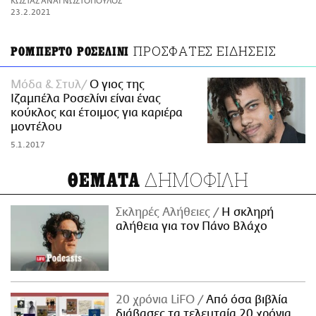
ΚΩΣΤΑΣ ΑΝΑΓΝΩΣΤΟΠΟΥΛΟΣ
ΑΜΠΑ
23.2.2021
PRINT
ΠΡΟΣΦΑΤΕΣ ΕΙΔΗΣΕΙΣ
ΡΟΜΠΕΡΤΟ ΡΟΣΕΛΙΝΙ
Μόδα & Στυλ
Ο γιος της
Ιζαμπέλα Ροσελίνι είναι ένας
κούκλος και έτοιμος για καριέρα
μοντέλου
5.1.2017
ΔΗΜΟΦΙΛΗ
ΘΕΜΑΤΑ
Σκληρές Αλήθειες
H σκληρή
αλήθεια για τον Πάνο Βλάχο
20 χρόνια LiFO
Από όσα βιβλία
διάβασες τα τελευταία 20 χρόνια,