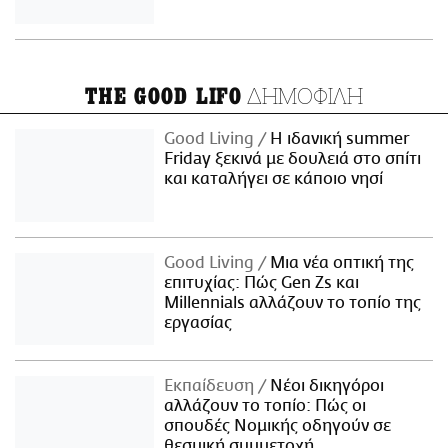
ΔΗΜΟΦΙΛΗ
THE GOOD LIFO
Good Living
Η ιδανική summer
Friday ξεκινά με δουλειά στο σπίτι
και καταλήγει σε κάποιο νησί
Good Living
Μια νέα οπτική της
επιτυχίας: Πώς Gen Zs και
Millennials αλλάζουν το τοπίο της
εργασίας
Εκπαίδευση
Νέοι δικηγόροι
αλλάζουν το τοπίο: Πώς οι
σπουδές Νομικής οδηγούν σε
θεσμική συμμετοχή