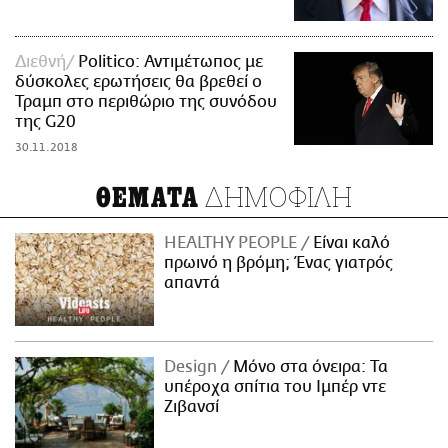
Διεθνή
Politico: Αντιμέτωπος με
δύσκολες ερωτήσεις θα βρεθεί ο
Τραμπ στο περιθώριο της συνόδου
της G20
30.11.2018
ΔΗΜΟΦΙΛΗ
ΘΕΜΑΤΑ
HEALTHY PEOPLE
Είναι καλό
πρωινό η βρόμη; Ένας γιατρός
απαντά
Design
Μόνο στα όνειρα: Τα
υπέροχα σπίτια του Ιμπέρ ντε
Ζιβανσί