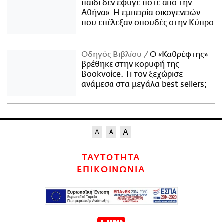
παιδί δεν έφυγε ποτέ από την
Αθήνα»: Η εμπειρία οικογενειών
που επέλεξαν σπουδές στην Κύπρο
Οδηγός Βιβλίου
Ο «Καθρέφτης»
βρέθηκε στην κορυφή της
Bookvoice. Τι τον ξεχώρισε
ανάμεσα στα μεγάλα best sellers;
ΤΑΥΤΟΤΗΤΑ
ΕΠΙΚΟΙΝΩΝΙΑ