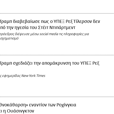
Τραμπ διαβεβαίωσε πως ο ΥΠΕΞ Ρεξ Τίλερσον δεν
πό την ηγεσία του Στέιτ Ντιπάρτμεντ
ρόεδρος διέψευσε μέσω social media τις πληροφορίες για
ασχηματισμό
Τραμπ σχεδιάζει την απομάκρυνση του ΥΠΕΞ Ρεξ
 εφημερίδας New York Times
θνοκάθαρση» εναντίον των Ροχίνγκια
ι η Ουάσινγκτον