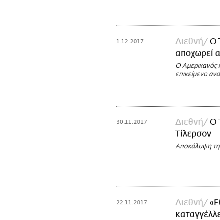
Διεθνή
Ο 
1.12.2017
αποχωρεί α
Ο Αμερικανός π
επικείμενο αν
Διεθνή
Ο 
30.11.2017
Τίλερσον
Αποκάλυψη της
Διεθνή
«E
22.11.2017
καταγγέλλε