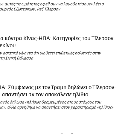
γι' αυτές τις ωμότητες οφείλουν να λογοδοτήσουν» λέει ο
ουργός Εξωτερικών, Ρεξ Τίλερσον
α κόντρα Κίνας-ΗΠΑ: Κατηγορίες του Τίλερσον
εκίνου
 ασιατικό γίγαντα ότι υιοθετεί επιθετικές πολιτικές στην
στη Σινική θάλασσα
Α: Σύμφωνος με τον Τραμπ δηλώνει ο Τίλερσον-
α απαντήσει αν τον αποκάλεσε ηλίθιο
ανός δήλωσε «πλήρως δεσμευμένος στους στόχους του
π», αλλά αρνήθηκε να απαντήσει στον χαρακτηρισμό «ηλίθιος»