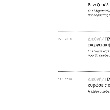
Βενεζουέλα
Ο Έλληνας ΥΠΕ
πρόεδρος της 
Διεθνή
Τί
27.1.2018
ενεργειακ
Οι Ηνωμένες Π
που θα συνδέσε
Διεθνή
Τί
18.1.2018
κυρώσεις σ
Η Μόσχα ενδέχε