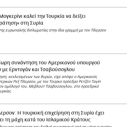
Μογκερίνι καλεί την Τουρκία να δείξει
ράτηση» στη Συρία
ης ευρωπαϊκής διπλωματίας στην ίδια γραμμή με τον Τίλερσον
ίωρη συνάντηση του Αμερικανού υπουργού
ν με Ερντογάν και Τσαβούσογλου
ηση, κεκλεισμένων των θυρών, είχε απόψε ο Αμερικανός
ερικών Ρεξ Τίλερσον, με τον Τούρκο πρόεδρο Ρετζέπ Ταγίπ
τον ομόλογό του, Μεβλούτ Τσαβούσογλου, στο προεδρικό
υρκίας
λερσον: Η τουρκική επιχείρηση στη Συρία έχει
ι τη μάχη κατά του Ισλαμικού Κράτους