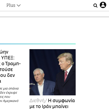
Plus
Θέματα
Συνεντεύξεις
Videos
τα
Αφιερώματα
Ζώδια
Εξομολογήσεις
Blogs
η
ώην
Οι Αθηναίοι
 ΥΠΕΞ:
Απώλειες
 ο Τραμπ-
Lgbtqi+
ητούσε
Επιλογές
ου δεν
α
σε μια σπάνια
 δεν έκρυψε
εις που
Διεθνή
Η συμφωνία
ον Αμερικανό
με το Ιράν μπαίνει