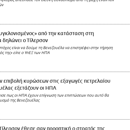
 Άγκυρας απέσπασε τον διεθνή συνασπισμό από τη μάχη εναντίον
ών
υγκλονισμένος» από την κατάσταση στη
 δηλώνει ο Τίλερσον
τόχος είναι να δούμε τη Βενεζουέλα να επιστρέφει στην τήρηση
ός της» είπε ο ΥπΕΞ των ΗΠΑ
ν επιβολή κυρώσεων στις εξαγωγές πετρελαίου
υέλας εξετάζουν οι ΗΠΑ
νισε πως οι ΗΠΑ έχουν επίγνωση των επιπτώσεων που αυτό θα
θυσμό της Βενεζουέλας
Τίλερσον έθεσε σαν προοπτική ο στρατός της