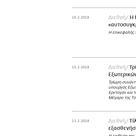
Διεθνή
Η 
16.2.2018
«αυτοσυγκ
Η επικεφαλής τ
Διεθνή
Τρ
15.2.2018
Εξωτερικώ
Τρίωρη συνάντ
υπουργός Εξωτ
Ερντογάν και 
Μέγαρο της Το
Διεθνή
Τί
13.2.2018
εξασθενήσε