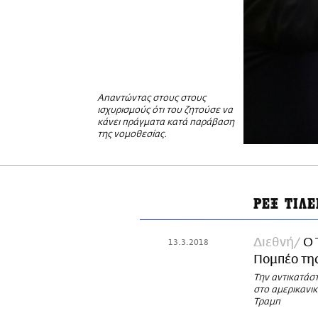
Απαντώντας στους στους
ισχυρισμούς ότι του ζητούσε να
κάνει πράγματα κατά παράβαση
της νομοθεσίας.
ΡΕΞ ΤΙΛ
Διεθνή
Ο 
13.3.2018
Πομπέο της
Την αντικατάστ
στο αμερικανι
Τραμπ