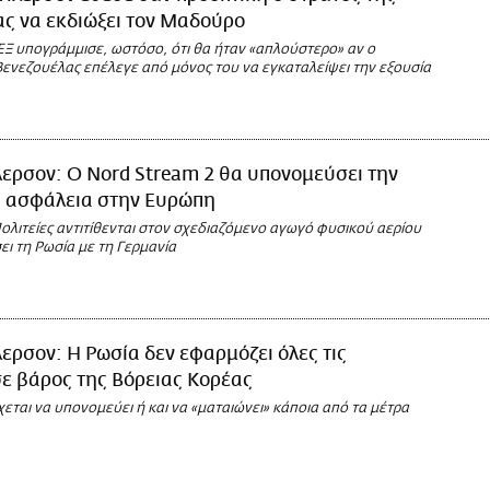
ς να εκδιώξει τον Μαδούρο
Ξ υπογράμμισε, ωστόσο, ότι θα ήταν «απλούστερο» αν ο
Βενεζουέλας επέλεγε από μόνος του να εγκαταλείψει την εξουσία
λερσον: Ο Nord Stream 2 θα υπονομεύσει την
ή ασφάλεια στην Ευρώπη
ολιτείες αντιτίθενται στον σχεδιαζόμενο αγωγό φυσικού αερίου
ι τη Ρωσία με τη Γερμανία
λερσον: Η Ρωσία δεν εφαρμόζει όλες τις
ε βάρος της Βόρειας Κορέας
ται να υπονομεύει ή και να «ματαιώνει» κάποια από τα μέτρα