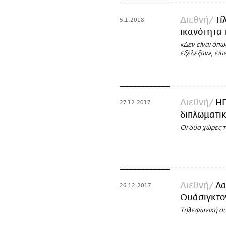
Διεθνή
Τί
5.1.2018
ικανότητα 
«Δεν είναι όπω
εξέλεξαν», είπ
Διεθνή
ΗΠ
27.12.2017
διπλωματικ
Οι δύο χώρες 
Διεθνή
Λα
26.12.2017
Ουάσιγκτον
Τηλεφωνική συ