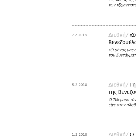
Η επίθεση της
των τζιχαντιστ
Διεθνή
«Σ
7.2.2018
Βενεζουέλα
«Ο μόνος μας σ
του Συντάγματ
Διεθνή
Τη
5.2.2018
της Βενεζο
Ο Τίλερσον τό
είχε στον πλη
Διεθνή
Ο 
1.2.2018