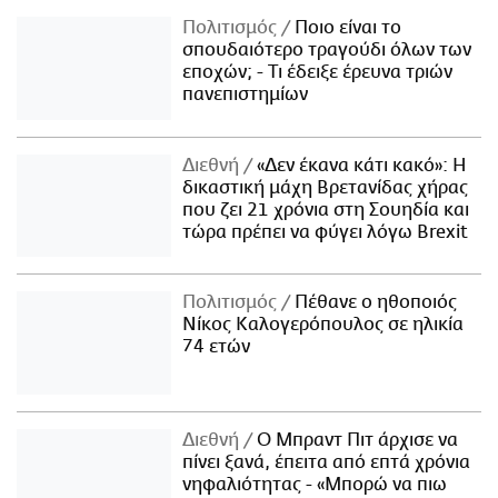
Πολιτισμός
Ποιο είναι το
σπουδαιότερο τραγούδι όλων των
εποχών; - Τι έδειξε έρευνα τριών
πανεπιστημίων
Διεθνή
«Δεν έκανα κάτι κακό»: Η
δικαστική μάχη Βρετανίδας χήρας
που ζει 21 χρόνια στη Σουηδία και
τώρα πρέπει να φύγει λόγω Brexit
Πολιτισμός
Πέθανε ο ηθοποιός
Νίκος Καλογερόπουλος σε ηλικία
74 ετών
Διεθνή
Ο Μπραντ Πιτ άρχισε να
πίνει ξανά, έπειτα από επτά χρόνια
νηφαλιότητας - «Μπορώ να πιω