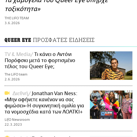
τα χαμόγελα του Queer Eye υπήρχε
ΑΜΠΑ
τοξικότητα»
PRINT
THE LIFO TEAM
3.6.2026
ΠΡΟΣΦΑΤΕΣ ΕΙΔΗΣΕΙΣ
QUEER EYE
TV & Media
Τι κάνει ο Αντόνι
Πορόφσκι μετά το φορτισμένο
τέλος του Queer Eye;
The LiFO team
2.6.2026
Διεθνή
Jonathan Van Ness:
«Μην αφήνετε κανέναν να σας
φιμώσει»-Η συγκινητική ομιλία για
τα νομοσχέδια κατά των ΛΟΑΤΚΙ+
LifO Newsroom
22.3.2023