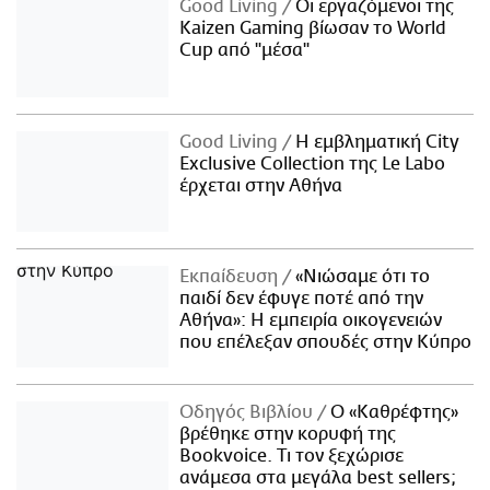
Good Living
Οι εργαζόμενοι της
Kaizen Gaming βίωσαν το World
Cup από "μέσα"
Good Living
Η εμβληματική City
Exclusive Collection της Le Labo
έρχεται στην Αθήνα
Εκπαίδευση
«Νιώσαμε ότι το
παιδί δεν έφυγε ποτέ από την
Αθήνα»: Η εμπειρία οικογενειών
που επέλεξαν σπουδές στην Κύπρο
Οδηγός Βιβλίου
Ο «Καθρέφτης»
βρέθηκε στην κορυφή της
Bookvoice. Τι τον ξεχώρισε
ανάμεσα στα μεγάλα best sellers;