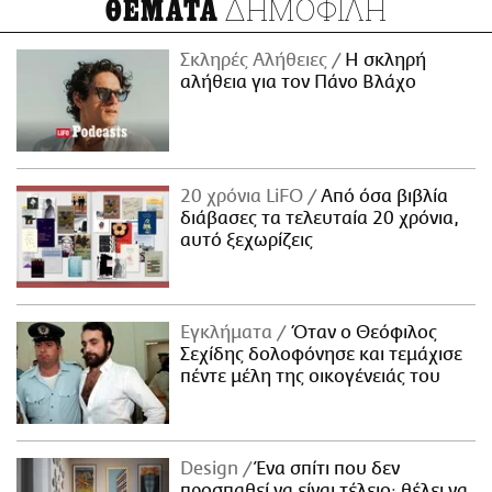
ΔΗΜΟΦΙΛΗ
ΘΕΜΑΤΑ
Σκληρές Αλήθειες
H σκληρή
αλήθεια για τον Πάνο Βλάχο
20 χρόνια LiFO
Από όσα βιβλία
διάβασες τα τελευταία 20 χρόνια,
αυτό ξεχωρίζεις
Εγκλήματα
Όταν ο Θεόφιλος
Σεχίδης δολοφόνησε και τεμάχισε
πέντε μέλη της οικογένειάς του
Design
Ένα σπίτι που δεν
προσπαθεί να είναι τέλειο· θέλει να