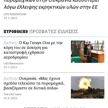
πυρομαχικών στην Ουκρανία καθυστερεί
ΑΜΠΑ
λόγω έλλειψης εκρηκτικών υλών στην ΕΕ
PRINT
LIFO NEWSROOM
19.3.2023
ΠΡΟΣΦΑΤΕΣ ΕΙΔΗΣΕΙΣ
ΠΥΡΟΒΟΛΙΚΟ
Διεθνή
Ο Κιμ Γιονγκ Ουν με την
κόρη του σε άσκηση για
καταστροφή εχθρικού
αεροδρομίου
LifO Newsroom
10.3.2023
Διεθνή
Ουκρανία: «Μας έχουν
σχεδόν τελειώσει τα πυρομαχικά,
βασιζόμαστε σε δυτικά όπλα»
The LiFO team
10.6.2022