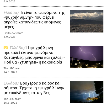
4.9.2023
Ελλάδα
Τι είναι το φαινόμενο της
«ψυχρής λίμνης» που φέρνει
ακραίες καταιγίδες τις επόμενες
μέρες
LifO Newsroom
3.9.2023
Ελλάδα
Η ψυχρή λίμνη
προκαλεί έντονα φαινόμενα:
Καταιγίδες, μπουρίνια και χαλάζι -
Πού θα «χτυπήσει» η κακοκαιρία
The LiFO team
14.8.2022
Ελλάδα
Βροχερός ο καιρός και
σήμερα: Έρχεται η «ψυχρή λίμνη»
με επικίνδυνες καταιγίδες
The LiFO team
16.6.2022