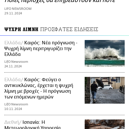
Ποιες περιοχές θα επηρεαστούν και πότε
ΑΜΠΑ
LIFO NEWSROOM
PRINT
29.11.2024
ΠΡΟΣΦΑΤΕΣ ΕΙΔΗΣΕΙΣ
ΨΥΧΡΗ ΛΙΜΝΗ
Ελλάδα
Καιρός: Νέα πρόγνωση -
Ψυχρή λίμνη περιτριγυρίζει την
Ελλάδα
LifO Newsroom
24.11.2024
Ελλάδα
Καιρός: Φεύγει ο
αντικυκλώνας, έρχεται η ψυχρή
λίμνη με βροχές - Η πρόγνωση
των επόμενων ημερών
LifO Newsroom
10.11.2024
Διεθνή
Ισπανία: Η
Μετεωρολογική Υπηρεσία