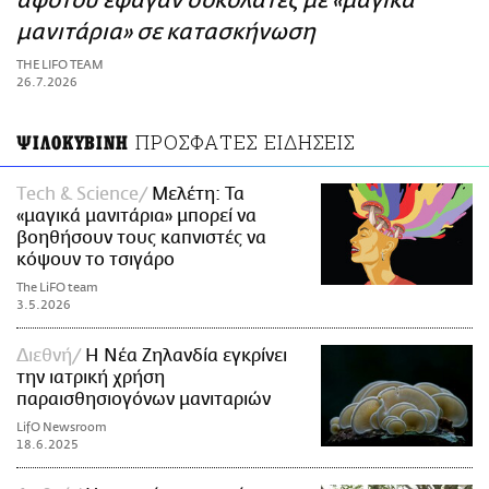
αφότου έφαγαν σοκολάτες με «μαγικά
ΑΜΠΑ
μανιτάρια» σε κατασκήνωση
PRINT
THE LIFO TEAM
26.7.2026
ΠΡΟΣΦΑΤΕΣ ΕΙΔΗΣΕΙΣ
ΨΙΛΟΚΥΒΙΝΗ
Τech & Science
Μελέτη: Τα
«μαγικά μανιτάρια» μπορεί να
βοηθήσουν τους καπνιστές να
κόψουν το τσιγάρο
The LiFO team
3.5.2026
Διεθνή
Η Νέα Ζηλανδία εγκρίνει
την ιατρική χρήση
παραισθησιογόνων μανιταριών
LifO Newsroom
18.6.2025