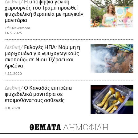
Διεθνή
Η υποψήφια γενική
χειρουργός του Τραμπ προωθεί
ψυχεδελική θεραπεία με «μαγικά»
μανιτάρια
LifO Newsroom
14.5.2025
Διεθνή
Εκλογές ΗΠΑ: Νόμιμη η
μαριχουάνα για «ψυχαγωγικούς
σκοπούς» σε Νιου Τζέρσεϊ και
Αριζόνα
4.11.2020
Διεθνή
O Καναδάς επιτρέπει
ψυχεδελικά μανιτάρια σε
ετοιμοθάνατους ασθενείς
8.8.2020
ΔΗΜΟΦΙΛΗ
ΘΕΜΑΤΑ