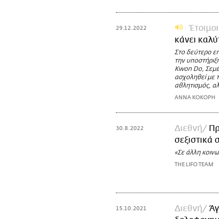
Έτοιμοι
29.12.2022
κάνει καλ
Στο δεύτερο επ
την υποστήριξη
Kwon Do, Σεμέ
ασχοληθεί με τ
αθλητισμός, αλ
ΑΝΝΑ ΚΟΚΟΡΗ
Διεθνή
Πρ
30.8.2022
σεξιστικά 
«Σε άλλη κοινω
THE LIFO TEAM
Διεθνή
Άγ
15.10.2021