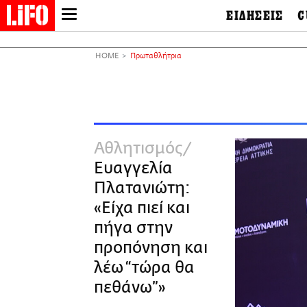
ΕΙΔΗΣΕΙΣ
C
LIFO SHOP
Ελλάδα
Ο
Διεθνή
Μ
NEWSLETTER
HOME
Πρωταθλήτρια
Πολιτική
Θ
ΜΙΚΡΟΠΡΑΓΜΑΤΑ
Οικονομία
Ει
THE GOOD LIFO
Πολιτισμός
Βι
LIFOLAND
Αθλητισμός
Αρ
CITY GUIDE
& 
Περιβάλλον
Αθλητισμός
D
ΑΜΠΑ
TV & Media
Φ
Ευαγγελία
PRINT
Tech &
Science
Πλατανιώτη:
European Lifo
«Είχα πιεί και
πήγα στην
προπόνηση και
λέω “τώρα θα
πεθάνω”»