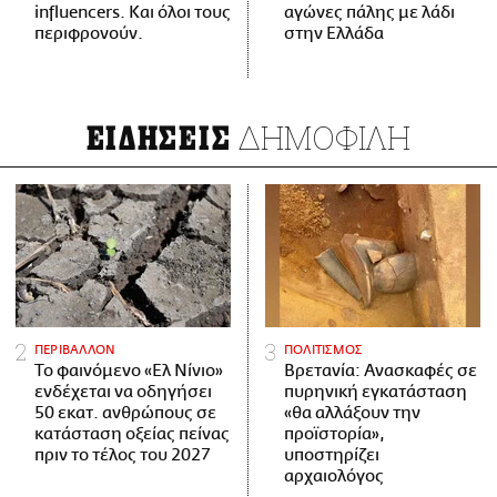
influencers. Και όλοι τους
αγώνες πάλης με λάδι
περιφρονούν.
στην Ελλάδα
ΔΗΜΟΦΙΛΗ
ΕΙΔΗΣΕΙΣ
ΠΕΡΙΒΑΛΛΟΝ
ΠΟΛΙΤΙΣΜΟΣ
Το φαινόμενο «Ελ Νίνιο»
Βρετανία: Ανασκαφές σε
ενδέχεται να οδηγήσει
πυρηνική εγκατάσταση
50 εκατ. ανθρώπους σε
«θα αλλάξουν την
κατάσταση οξείας πείνας
προϊστορία»,
πριν το τέλος του 2027
υποστηρίζει
αρχαιολόγος