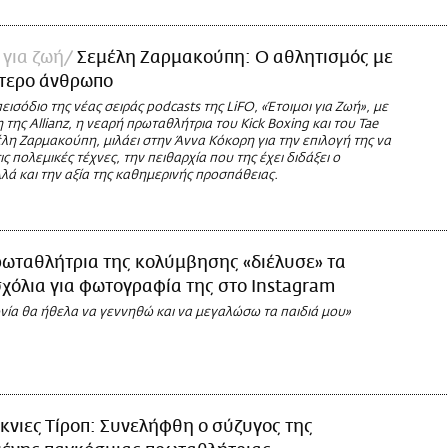
 για ζωή
Σεμέλη Ζαρμακούπη: Ο αθλητισμός με
ύτερο άνθρωπο
εισόδιο της νέας σειράς podcasts της LiFO, «Έτοιμοι για Ζωή», με
 της Allianz, η νεαρή πρωταθλήτρια του Κick Βoxing και του Tae
λη Ζαρμακούπη, μιλάει στην Άννα Κόκορη για την επιλογή της να
ις πολεμικές τέχνες, την πειθαρχία που της έχει διδάξει ο
λά και την αξία της καθημερινής προσπάθειας.
ωταθλήτρια της κολύμβησης «διέλυσε» τα
σχόλια για φωτογραφία της στο Instagram
νία θα ήθελα να γεννηθώ και να μεγαλώσω τα παιδιά μου»
κνιες Τίροπ: Συνελήφθη ο σύζυγος της