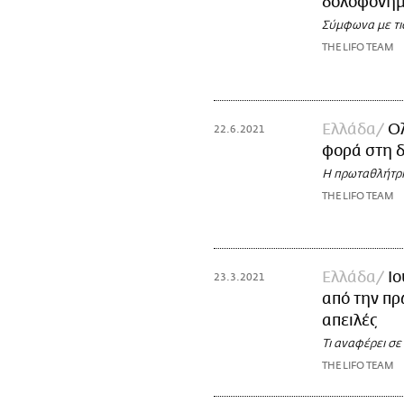
δολοφονημ
Σύμφωνα με τις
THE LIFO TEAM
Ελλάδα
Ολ
22.6.2021
φορά στη 
Η πρωταθλήτρια
THE LIFO TEAM
Ελλάδα
Ι
23.3.2021
από την πρ
απειλές
Τι αναφέρει σ
THE LIFO TEAM