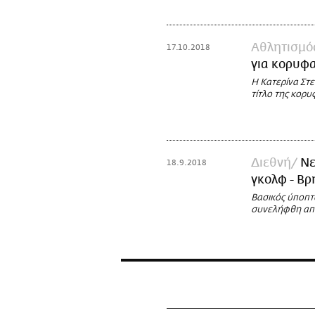
Αθλητισμό
17.10.2018
για κορυφα
Η Κατερίνα Στε
τίτλο της κορ
Διεθνή
Νε
18.9.2018
γκολφ - Βρ
Βασικός ύποπτ
συνελήφθη από