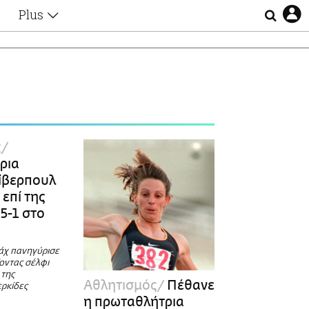
Plus
Θέματα
Συνεντεύξεις
Videos
τα
Αφιερώματα
Ζώδια
Εξομολογήσεις
Blogs
η
ς
Οι Αθηναίοι
ρια
Απώλειες
Λίβερπουλ
Lgbtqi+
επί της
Επιλογές
5-1 στο
άχ πανηγύρισε
οντας σέλφι
 της
Αθλητισμός
Πέθανε
ερκίδες
η πρωταθλήτρια