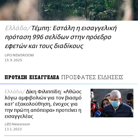
ΑΜΠΑ
PRINT
Ελλάδα
Τέμπη: Εστάλη η εισαγγελική
πρόταση 996 σελίδων στην πρόεδρο
εφετών και τους διαδίκους
LIFO NEWSROOM
15.9.2025
ΠΡΟΣΦΑΤΕΣ ΕΙΔΗΣΕΙΣ
ΠΡΟΤΑΣΗ ΕΙΣΑΓΓΕΛΕΑ
Ελλάδα
Δίκη Φιλιππίδη: «Αθώος
λόγω αμφιβολιών για τον βιασμό
κατ' εξακολούθηση, ένοχος για
την πρώτη απόπειρα» προτείνει η
εισαγγελέας
LifO Newsroom
13.1.2023