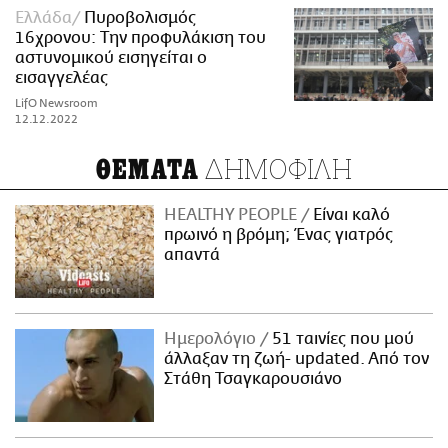
Ελλάδα
Πυροβολισμός
16χρονου: Την προφυλάκιση του
αστυνομικού εισηγείται ο
εισαγγελέας
LifO Newsroom
12.12.2022
ΔΗΜΟΦΙΛΗ
ΘΕΜΑΤΑ
HEALTHY PEOPLE
Είναι καλό
πρωινό η βρόμη; Ένας γιατρός
απαντά
Ημερολόγιο
51 ταινίες που μού
άλλαξαν τη ζωή- updated. Aπό τον
Στάθη Τσαγκαρουσιάνο