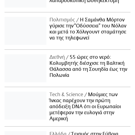
λαπαροσκοπική ωοθηκεκτομή
Πολιτισμός
Η Σαμάνθα Μόρτον
γύρισε την “Οδύσσεια” του Νόλαν
και μετά το Χόλιγουντ σταμάτησε
να της τηλεφωνεί
Διεθνή
55 ώρες στο νερό:
Κολυμβητής διέσχισε τη Βαλτική
Θάλασσα από τη Σουηδία έως την
Πολωνία
Τech & Science
Μούμιες των
Ίνκας παρέχουν την πρώτη
απόδειξη DNA ότι οι Ευρωπαίοι
μετέφεραν την ευλογιά στην
Αμερική
Ελλάδα
Σεισμός στην Εύβοια