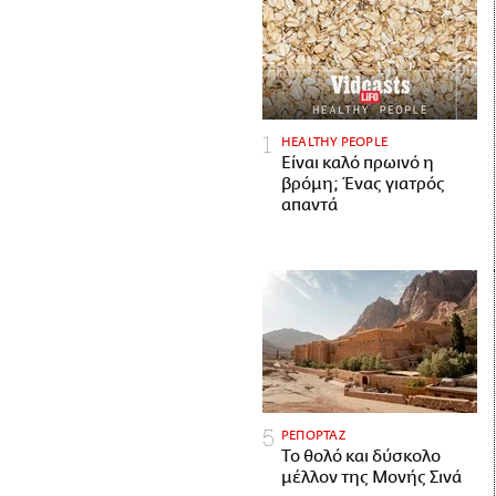
HEALTHY PEOPLE
Είναι καλό πρωινό η
βρόμη; Ένας γιατρός
απαντά
ΡΕΠΟΡΤΑΖ
Το θολό και δύσκολο
μέλλον της Μονής Σινά