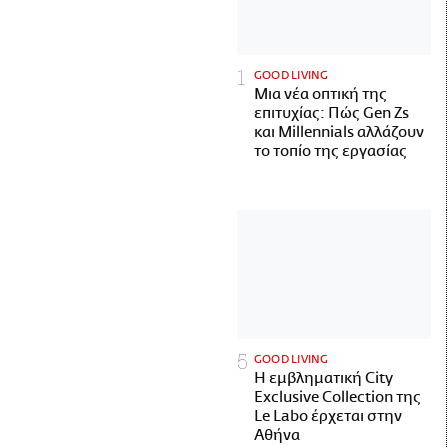
GOOD LIVING
Μια νέα οπτική της
επιτυχίας: Πώς Gen Zs
και Millennials αλλάζουν
το τοπίο της εργασίας
GOOD LIVING
Η εμβληματική City
Exclusive Collection της
Le Labo έρχεται στην
Αθήνα