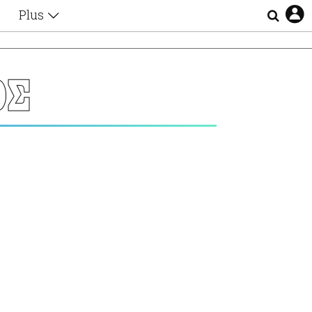
Plus
Θέματα
Συνεντεύξεις
Videos
ΟΣ
τα
Αφιερώματα
Ζώδια
Εξομολογήσεις
Blogs
η
Οι Αθηναίοι
Απώλειες
Lgbtqi+
Επιλογές