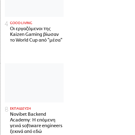
GOOD LIVING
Οι εργαζόμενοι της
Kaizen Gaming βίωσαν
το World Cup από "μέσα"
ΕΚΠΑΙΔΕΥΣΗ
Novibet Backend
Academy: Η επόμενη
γενιά software engineers
ξεκινά από εδώ