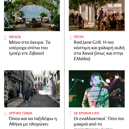
DESIGN
ΓΕΥΣΗ
Μόνο στα όνειρα: Τα
Red Jane Grill: Η πιο
υπέροχα σπίτια του
νόστιμη και χαλαρή αυλή
Ιμπέρ ντε Ζιβανσί
στα Χανιά (ίσως και στην
Ελλάδα)
ΟΠΤΙΚΗ ΓΩΝΙΑ
20 ΧΡΟΝΙΑ LIFO
Όπου και να ταξιδέψω η
Οι εναλλακτικοί: Όσο πιο
Αθήνα με πληγώνει
μακριά από το