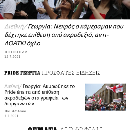
ΑΜΠΑ
PRINT
Διεθνή
Γεωργία: Νεκρός ο κάμεραμαν που
δέχτηκε επίθεση από ακροδεξιό, αντι-
ΛΟΑΤΚΙ όχλο
THE LIFO TEAM
12.7.2021
ΠΡΟΣΦΑΤΕΣ ΕΙΔΗΣΕΙΣ
PRIDE ΓΕΩΡΓΙΑ
Διεθνή
Γεωργία: Ακυρώθηκε το
Pride έπειτα από επίθεση
ακροδεξιών στα γραφεία των
διοργανωτών
The LiFO team
5.7.2021