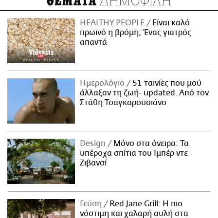
ΔΗΜΟΦΙΛΗ
ΘΕΜΑΤΑ
HEALTHY PEOPLE
Είναι καλό
πρωινό η βρόμη; Ένας γιατρός
απαντά
Ημερολόγιο
51 ταινίες που μού
άλλαξαν τη ζωή- updated. Aπό τον
Στάθη Τσαγκαρουσιάνο
Design
Μόνο στα όνειρα: Τα
υπέροχα σπίτια του Ιμπέρ ντε
Ζιβανσί
Γεύση
Red Jane Grill: Η πιο
νόστιμη και χαλαρή αυλή στα