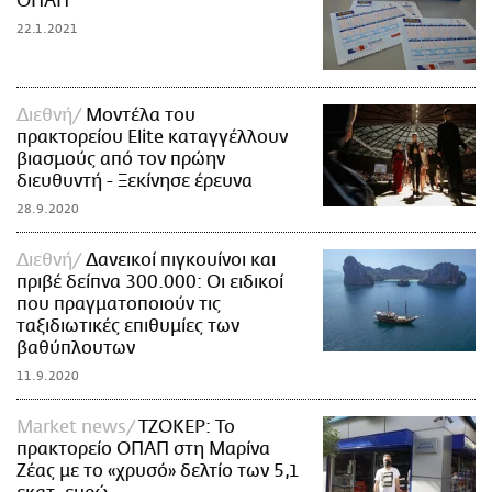
ΟΠΑΠ
22.1.2021
Διεθνή
Μοντέλα του
πρακτορείου Elite καταγγέλλουν
βιασμούς από τον πρώην
διευθυντή - Ξεκίνησε έρευνα
28.9.2020
Διεθνή
Δανεικοί πιγκουίνοι και
πριβέ δείπνα 300.000: Οι ειδικοί
που πραγματοποιούν τις
ταξιδιωτικές επιθυμίες των
βαθύπλουτων
11.9.2020
Market news
TZOKEΡ: Το
πρακτορείο ΟΠΑΠ στη Μαρίνα
Ζέας με το «χρυσό» δελτίο των 5,1