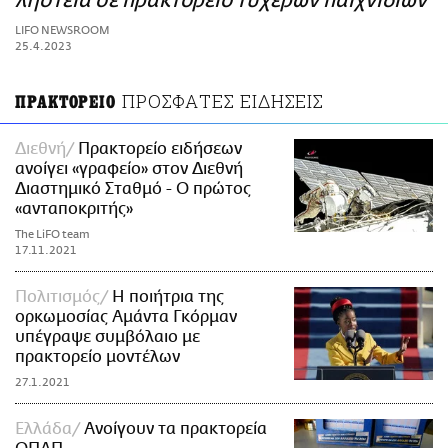
ληστεία σε πρακτορείο τυχερών παιχνιδιών
ΑΜΠΑ
LIFO NEWSROOM
PRINT
25.4.2023
ΠΡΟΣΦΑΤΕΣ ΕΙΔΗΣΕΙΣ
ΠΡΑΚΤΟΡΕΙΟ
Διεθνή
Πρακτορείο ειδήσεων
ανοίγει «γραφείο» στον Διεθνή
Διαστημικό Σταθμό - Ο πρώτος
«ανταποκριτής»
The LiFO team
17.11.2021
Πολιτισμός
Η ποιήτρια της
ορκωμοσίας Αμάντα Γκόρμαν
υπέγραψε συμβόλαιο με
πρακτορείο μοντέλων
27.1.2021
Ελλάδα
Aνοίγουν τα πρακτορεία