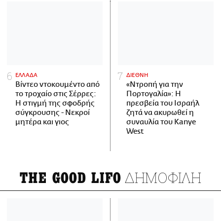
ΕΛΛΑΔΑ
ΔΙΕΘΝΗ
Βίντεο ντοκουμέντο από
«Ντροπή για την
το τροχαίο στις Σέρρες:
Πορτογαλία»: Η
Η στιγμή της σφοδρής
πρεσβεία του Ισραήλ
σύγκρουσης - Νεκροί
ζητά να ακυρωθεί η
μητέρα και γιος
συναυλία του Kanye
West
ΔΗΜΟΦΙΛΗ
THE GOOD LIFO