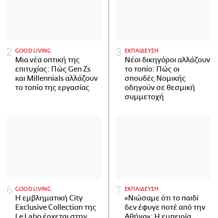
GOOD LIVING
ΕΚΠΑΙΔΕΥΣΗ
Μια νέα οπτική της
Νέοι δικηγόροι αλλάζουν
επιτυχίας: Πώς Gen Zs
το τοπίο: Πώς οι
και Millennials αλλάζουν
σπουδές Νομικής
το τοπίο της εργασίας
οδηγούν σε θεσμική
συμμετοχή
GOOD LIVING
ΕΚΠΑΙΔΕΥΣΗ
Η εμβληματική City
«Νιώσαμε ότι το παιδί
Exclusive Collection της
δεν έφυγε ποτέ από την
Le Labo έρχεται στην
Αθήνα»: Η εμπειρία