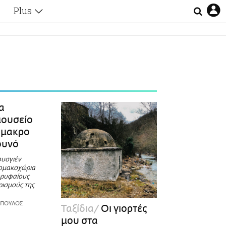
Plus
Θέματα
Συνεντεύξεις
Videos
τα
Αφιερώματα
Ζώδια
Εξομολογήσεις
Blogs
η
α
Οι Αθηναίοι
μουσείο
Απώλειες
όμακρο
Lgbtqi+
ουνό
Επιλογές
ουσγιέν
Πομακοχώρια
ορυφαίους
ρισμούς της
ΟΠΟΥΛΟΣ
Ταξίδια
Oι γιορτές
μου στα