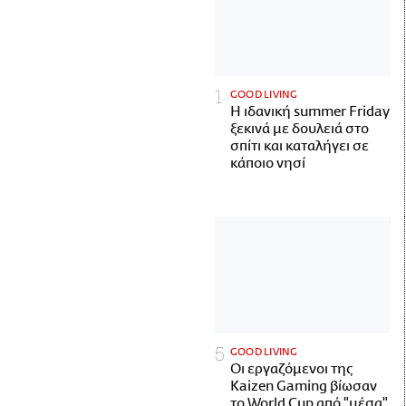
GOOD LIVING
Η ιδανική summer Friday
ξεκινά με δουλειά στο
σπίτι και καταλήγει σε
κάποιο νησί
GOOD LIVING
Οι εργαζόμενοι της
Kaizen Gaming βίωσαν
το World Cup από "μέσα"