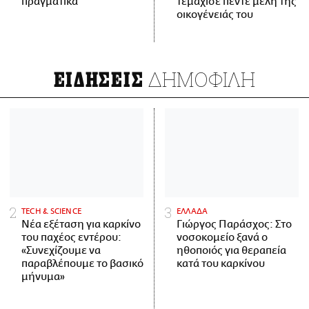
πραγματικά
τεμάχισε πέντε μέλη της
οικογένειάς του
ΔΗΜΟΦΙΛΗ
ΕΙΔΗΣΕΙΣ
ΤECH & SCIENCE
ΕΛΛΑΔΑ
Νέα εξέταση για καρκίνο
Γιώργος Παράσχος: Στο
του παχέος εντέρου:
νοσοκομείο ξανά ο
«Συνεχίζουμε να
ηθοποιός για θεραπεία
παραβλέπουμε το βασικό
κατά του καρκίνου
μήνυμα»