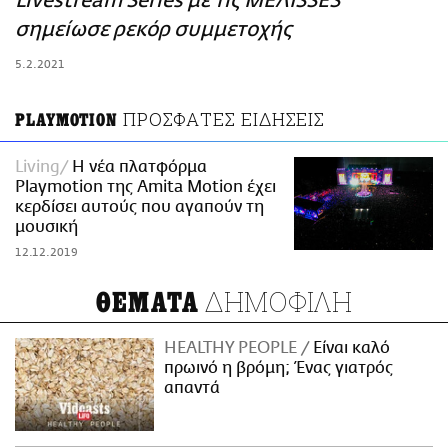
Livestream Series με τις ΜΕΛΙSSES
ΑΜΠΑ
σημείωσε ρεκόρ συμμετοχής
PRINT
5.2.2021
ΠΡΟΣΦΑΤΕΣ ΕΙΔΗΣΕΙΣ
PLAYMOTION
Living
Η νέα πλατφόρμα
Playmotion της Amita Motion έχει
κερδίσει αυτούς που αγαπούν τη
μουσική
12.12.2019
ΔΗΜΟΦΙΛΗ
ΘΕΜΑΤΑ
HEALTHY PEOPLE
Είναι καλό
πρωινό η βρόμη; Ένας γιατρός
απαντά