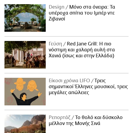
Design
Μόνο στα όνειρα: Τα
υπέροχα σπίτια του Ιμπέρ ντε
Ζιβανσί
Γεύση
Red Jane Grill: Η πιο
νόστιμη και χαλαρή αυλή στα
Χανιά (ίσως και στην Ελλάδα)
Είκοσι χρόνια LIFO
Tρεις
σημαντικοί Έλληνες μουσικοί, τρεις
μεγάλες απώλειες
Ρεπορτάζ
Το θολό και δύσκολο
μέλλον της Μονής Σινά